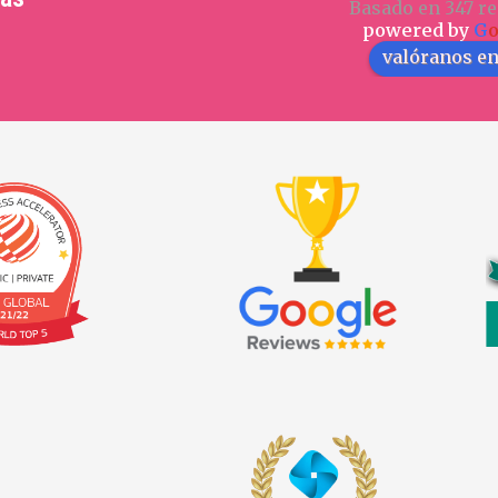
Basado en 347 re
powered by
G
valóranos e