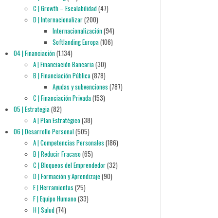
C | Growth – Escalabilidad
(47)
D | Internacionalizar
(200)
Internacionalización
(94)
Softlanding Europa
(106)
04 | Financiación
(1.134)
A | Financiación Bancaria
(30)
B | Financiación Pública
(878)
Ayudas y subvenciones
(787)
C | Financiación Privada
(153)
05 | Estrategia
(82)
A | Plan Estratégico
(38)
06 | Desarrollo Personal
(505)
A | Competencias Personales
(186)
B | Reducir Fracaso
(65)
C | Bloqueos del Emprendedor
(32)
D | Formación y Aprendizaje
(90)
E | Herramientas
(25)
F | Equipo Humano
(33)
H | Salud
(74)