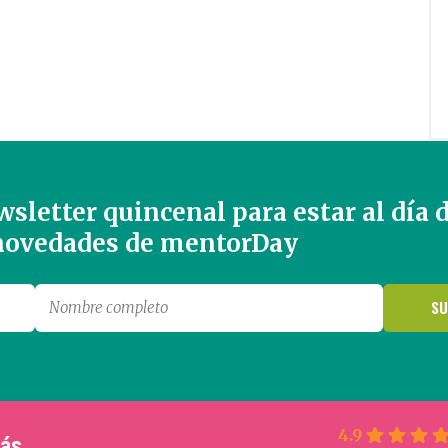
sletter quincenal para estar al día 
 novedades de mentorDay
4.9
más