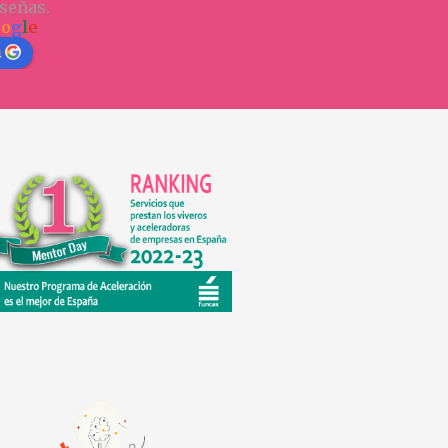
señas.
o
o
g
l
e
n