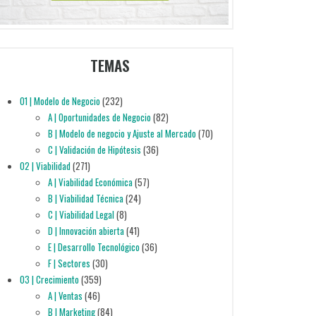
TEMAS
01 | Modelo de Negocio
(232)
A | Oportunidades de Negocio
(82)
B | Modelo de negocio y Ajuste al Mercado
(70)
C | Validación de Hipótesis
(36)
02 | Viabilidad
(271)
A | Viabilidad Económica
(57)
B | Viabilidad Técnica
(24)
C | Viabilidad Legal
(8)
D | Innovación abierta
(41)
E | Desarrollo Tecnológico
(36)
F | Sectores
(30)
03 | Crecimiento
(359)
A | Ventas
(46)
B | Marketing
(84)