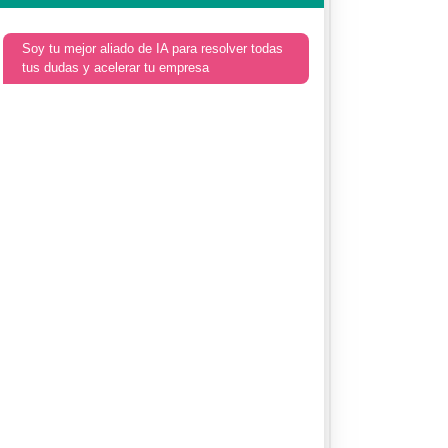
Soy tu mejor aliado de IA para resolver todas
tus dudas y acelerar tu empresa