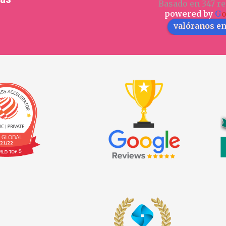
Basado en 347 re
powered by
G
valóranos e