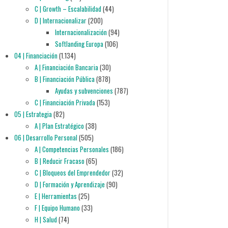
C | Growth – Escalabilidad
(44)
D | Internacionalizar
(200)
Internacionalización
(94)
Softlanding Europa
(106)
04 | Financiación
(1.134)
A | Financiación Bancaria
(30)
B | Financiación Pública
(878)
Ayudas y subvenciones
(787)
C | Financiación Privada
(153)
05 | Estrategia
(82)
A | Plan Estratégico
(38)
06 | Desarrollo Personal
(505)
A | Competencias Personales
(186)
B | Reducir Fracaso
(65)
C | Bloqueos del Emprendedor
(32)
D | Formación y Aprendizaje
(90)
E | Herramientas
(25)
F | Equipo Humano
(33)
H | Salud
(74)