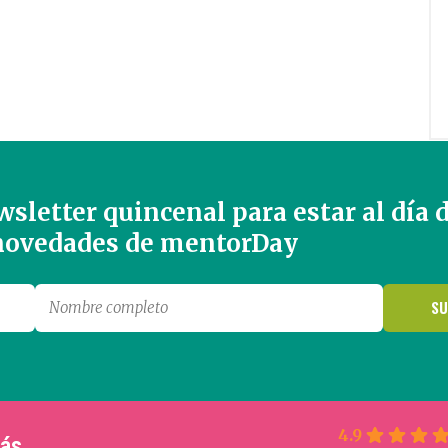
sletter quincenal para estar al día 
 novedades de mentorDay
4.9
más