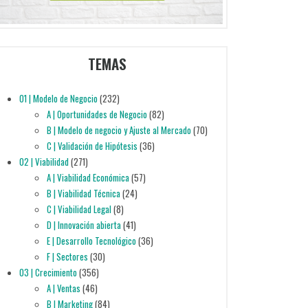
TEMAS
01 | Modelo de Negocio
(232)
A | Oportunidades de Negocio
(82)
B | Modelo de negocio y Ajuste al Mercado
(70)
C | Validación de Hipótesis
(36)
02 | Viabilidad
(271)
A | Viabilidad Económica
(57)
B | Viabilidad Técnica
(24)
C | Viabilidad Legal
(8)
D | Innovación abierta
(41)
E | Desarrollo Tecnológico
(36)
F | Sectores
(30)
03 | Crecimiento
(356)
A | Ventas
(46)
B | Marketing
(84)