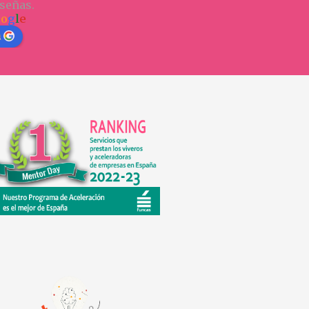
señas.
o
o
g
l
e
n