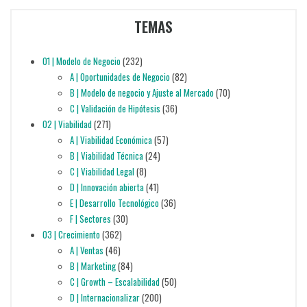
TEMAS
01 | Modelo de Negocio
(232)
A | Oportunidades de Negocio
(82)
B | Modelo de negocio y Ajuste al Mercado
(70)
C | Validación de Hipótesis
(36)
02 | Viabilidad
(271)
A | Viabilidad Económica
(57)
B | Viabilidad Técnica
(24)
C | Viabilidad Legal
(8)
D | Innovación abierta
(41)
E | Desarrollo Tecnológico
(36)
F | Sectores
(30)
03 | Crecimiento
(362)
A | Ventas
(46)
B | Marketing
(84)
C | Growth – Escalabilidad
(50)
D | Internacionalizar
(200)