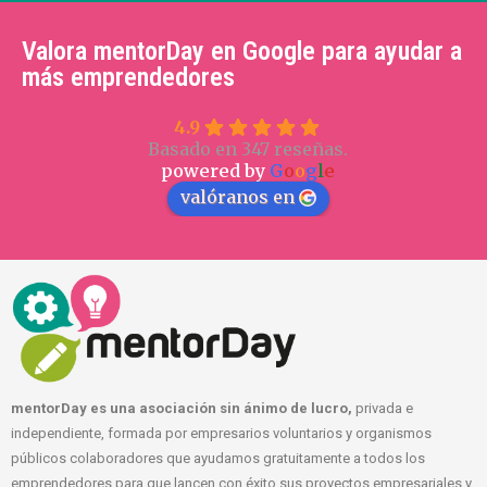
Valora mentorDay en Google para ayudar a
más emprendedores
4.9
Basado en 347 reseñas.
powered by
G
o
o
g
l
e
valóranos en
mentorDay es una asociación sin ánimo de lucro,
privada e
independiente, formada por empresarios voluntarios y organismos
públicos colaboradores que ayudamos gratuitamente a todos los
emprendedores para que lancen con éxito sus proyectos empresariales y