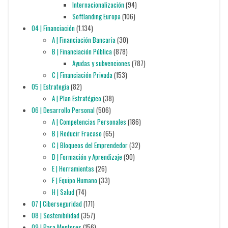
Internacionalización
(94)
Softlanding Europa
(106)
04 | Financiación
(1.134)
A | Financiación Bancaria
(30)
B | Financiación Pública
(878)
Ayudas y subvenciones
(787)
C | Financiación Privada
(153)
05 | Estrategia
(82)
A | Plan Estratégico
(38)
06 | Desarrollo Personal
(506)
A | Competencias Personales
(186)
B | Reducir Fracaso
(65)
C | Bloqueos del Emprendedor
(32)
D | Formación y Aprendizaje
(90)
E | Herramientas
(26)
F | Equipo Humano
(33)
H | Salud
(74)
07 | Ciberseguridad
(171)
08 | Sostenibilidad
(357)
09 | Para Mentores
(156)