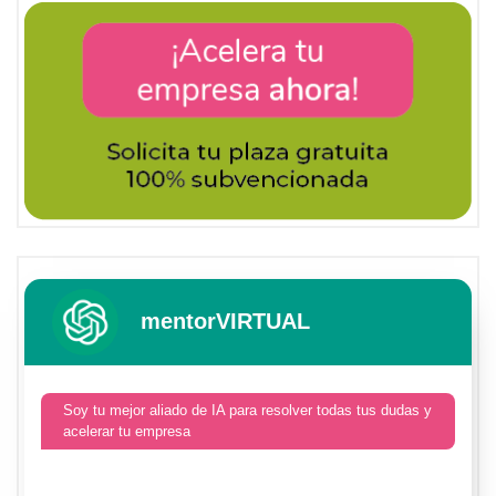
mentorVIRTUAL
Soy tu mejor aliado de IA para resolver todas tus dudas y
acelerar tu empresa