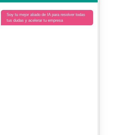
Soy tu mejor aliado de IA para resolver todas
tus dudas y acelerar tu empresa