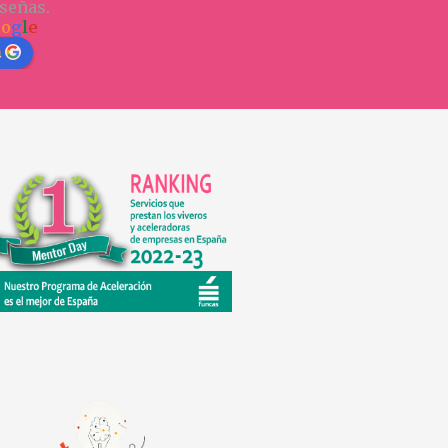
señas.
o
o
g
l
e
n