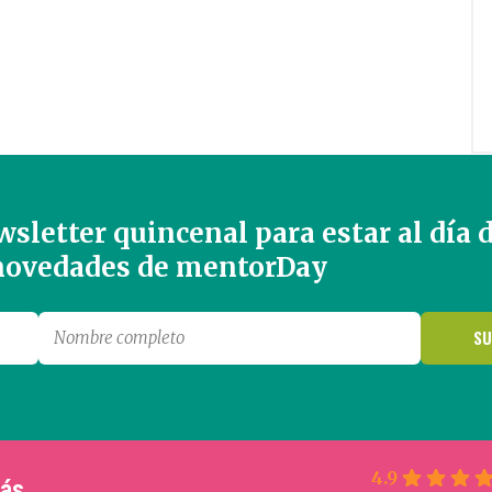
sletter quincenal para estar al día 
 novedades de mentorDay
4.9
más