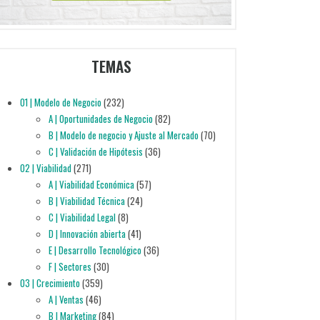
TEMAS
01 | Modelo de Negocio
(232)
A | Oportunidades de Negocio
(82)
B | Modelo de negocio y Ajuste al Mercado
(70)
C | Validación de Hipótesis
(36)
02 | Viabilidad
(271)
A | Viabilidad Económica
(57)
B | Viabilidad Técnica
(24)
C | Viabilidad Legal
(8)
D | Innovación abierta
(41)
E | Desarrollo Tecnológico
(36)
F | Sectores
(30)
03 | Crecimiento
(359)
A | Ventas
(46)
B | Marketing
(84)