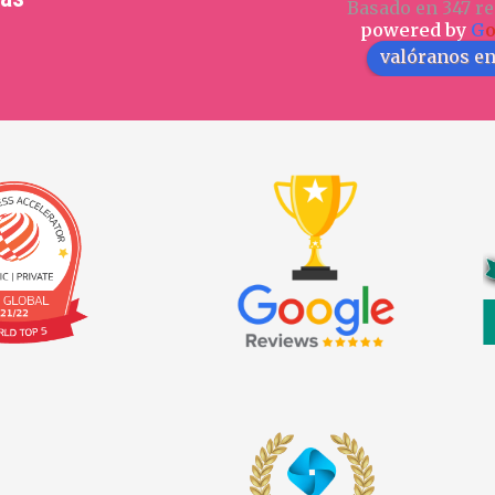
Basado en 347 re
powered by
G
valóranos e