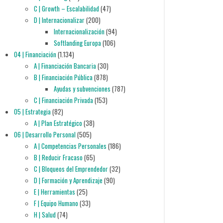
C | Growth – Escalabilidad
(47)
D | Internacionalizar
(200)
Internacionalización
(94)
Softlanding Europa
(106)
04 | Financiación
(1.134)
A | Financiación Bancaria
(30)
B | Financiación Pública
(878)
Ayudas y subvenciones
(787)
C | Financiación Privada
(153)
05 | Estrategia
(82)
A | Plan Estratégico
(38)
06 | Desarrollo Personal
(505)
A | Competencias Personales
(186)
B | Reducir Fracaso
(65)
C | Bloqueos del Emprendedor
(32)
D | Formación y Aprendizaje
(90)
E | Herramientas
(25)
F | Equipo Humano
(33)
H | Salud
(74)