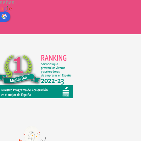
señas.
o
o
g
l
e
n