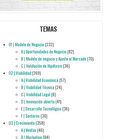
TEMAS
01 | Modelo de Negocio
(232)
A | Oportunidades de Negocio
(82)
B | Modelo de negocio y Ajuste al Mercado
(70)
C | Validación de Hipótesis
(36)
02 | Viabilidad
(269)
A | Viabilidad Económica
(57)
B | Viabilidad Técnica
(24)
C | Viabilidad Legal
(6)
D | Innovación abierta
(41)
E | Desarrollo Tecnológico
(36)
F | Sectores
(30)
03 | Crecimiento
(358)
A | Ventas
(46)
B | Marketing
(84)