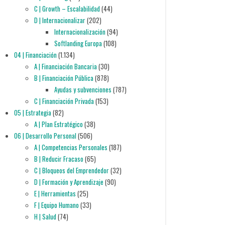
C | Growth – Escalabilidad
(44)
D | Internacionalizar
(202)
Internacionalización
(94)
Softlanding Europa
(108)
04 | Financiación
(1.134)
A | Financiación Bancaria
(30)
B | Financiación Pública
(878)
Ayudas y subvenciones
(787)
C | Financiación Privada
(153)
05 | Estrategia
(82)
A | Plan Estratégico
(38)
06 | Desarrollo Personal
(506)
A | Competencias Personales
(187)
B | Reducir Fracaso
(65)
C | Bloqueos del Emprendedor
(32)
D | Formación y Aprendizaje
(90)
E | Herramientas
(25)
F | Equipo Humano
(33)
H | Salud
(74)