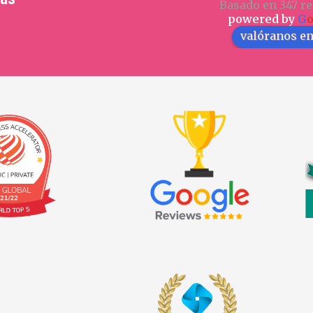
Basado en 347 re
powered by
G
valóranos e