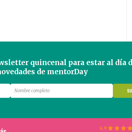
sletter quincenal para estar al día 
 novedades de mentorDay
4.9
más