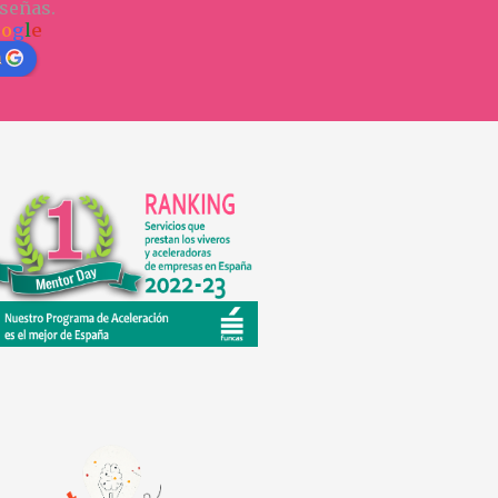
señas.
o
o
g
l
e
n