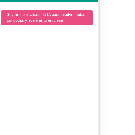
Soy tu mejor aliado de IA para resolver todas
tus dudas y acelerar tu empresa