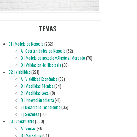
TEMAS
01 | Modelo de Negocio
(232)
A | Oportunidades de Negocio
(82)
B | Modelo de negocio y Ajuste al Mercado
(70)
C | Validación de Hipótesis
(36)
02 | Viabilidad
(271)
A | Viabilidad Económica
(57)
B | Viabilidad Técnica
(24)
C | Viabilidad Legal
(8)
D | Innovación abierta
(41)
E | Desarrollo Tecnológico
(36)
F | Sectores
(30)
03 | Crecimiento
(359)
A | Ventas
(46)
B | Marketing
(84)