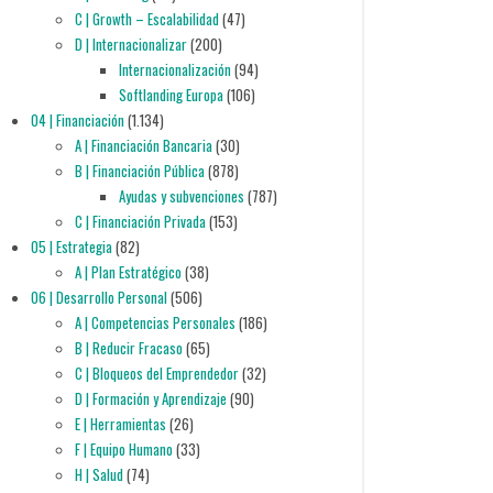
C | Growth – Escalabilidad
(47)
D | Internacionalizar
(200)
Internacionalización
(94)
Softlanding Europa
(106)
04 | Financiación
(1.134)
A | Financiación Bancaria
(30)
B | Financiación Pública
(878)
Ayudas y subvenciones
(787)
C | Financiación Privada
(153)
05 | Estrategia
(82)
A | Plan Estratégico
(38)
06 | Desarrollo Personal
(506)
A | Competencias Personales
(186)
B | Reducir Fracaso
(65)
C | Bloqueos del Emprendedor
(32)
D | Formación y Aprendizaje
(90)
E | Herramientas
(26)
F | Equipo Humano
(33)
H | Salud
(74)