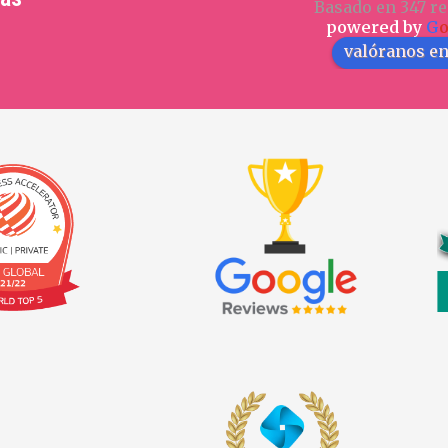
Basado en 347 re
powered by
G
valóranos e