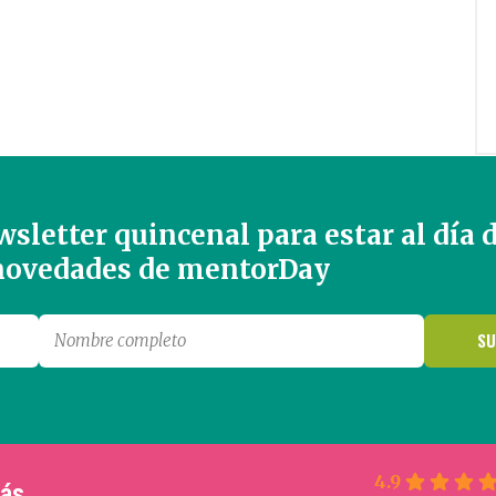
sletter quincenal para estar al día 
 novedades de mentorDay
4.9
más