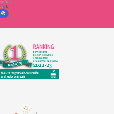
señas.
o
o
g
l
e
n