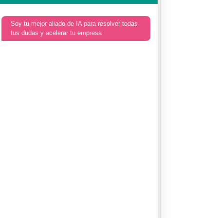
Soy tu mejor aliado de IA para resolver todas
tus dudas y acelerar tu empresa