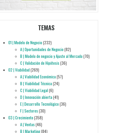
TEMAS
01 | Modelo de Negocio
(232)
A | Oportunidades de Negocio
(82)
B | Modelo de negocio y Ajuste al Mercado
(70)
C | Validación de Hipótesis
(36)
02 | Viabilidad
(269)
A | Viabilidad Económica
(57)
B | Viabilidad Técnica
(24)
C | Viabilidad Legal
(6)
D | Innovación abierta
(41)
E | Desarrollo Tecnológico
(36)
F | Sectores
(30)
03 | Crecimiento
(358)
A | Ventas
(46)
B | Marketing
(84)