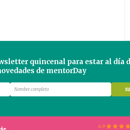
sletter quincenal para estar al día 
 novedades de mentorDay
4.9
más