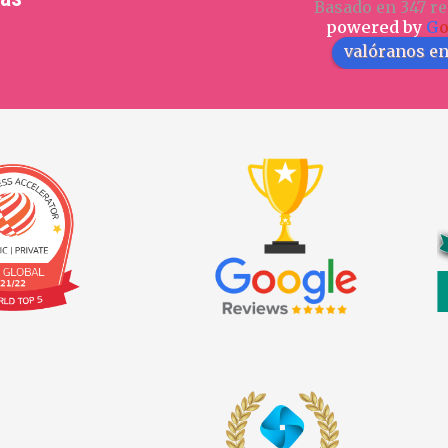
Basado en 347 re
powered by
G
valóranos e