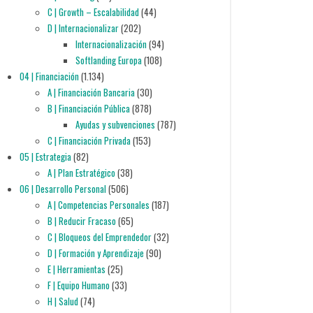
C | Growth – Escalabilidad
(44)
D | Internacionalizar
(202)
Internacionalización
(94)
Softlanding Europa
(108)
04 | Financiación
(1.134)
A | Financiación Bancaria
(30)
B | Financiación Pública
(878)
Ayudas y subvenciones
(787)
C | Financiación Privada
(153)
05 | Estrategia
(82)
A | Plan Estratégico
(38)
06 | Desarrollo Personal
(506)
A | Competencias Personales
(187)
B | Reducir Fracaso
(65)
C | Bloqueos del Emprendedor
(32)
D | Formación y Aprendizaje
(90)
E | Herramientas
(25)
F | Equipo Humano
(33)
H | Salud
(74)