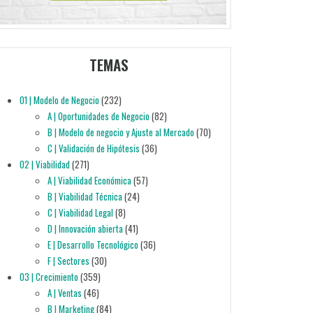
TEMAS
01 | Modelo de Negocio
(232)
A | Oportunidades de Negocio
(82)
B | Modelo de negocio y Ajuste al Mercado
(70)
C | Validación de Hipótesis
(36)
02 | Viabilidad
(271)
A | Viabilidad Económica
(57)
B | Viabilidad Técnica
(24)
C | Viabilidad Legal
(8)
D | Innovación abierta
(41)
E | Desarrollo Tecnológico
(36)
F | Sectores
(30)
03 | Crecimiento
(359)
A | Ventas
(46)
B | Marketing
(84)