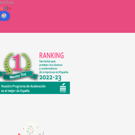
señas.
o
o
g
l
e
n