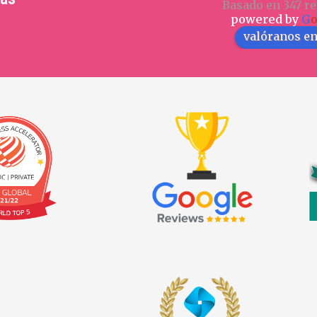
Basado en 347 re
powered by
G
valóranos e