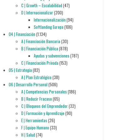
C | Growth – Escalabilidad
(47)
D | Internacionalizar
(200)
Internacionalización
(94)
Softlanding Europa
(106)
04 | Financiación
(1.134)
A | Financiación Bancaria
(30)
B | Financiación Pública
(878)
Ayudas y subvenciones
(787)
C | Financiación Privada
(153)
05 | Estrategia
(82)
A | Plan Estratégico
(38)
06 | Desarrollo Personal
(506)
A | Competencias Personales
(186)
B | Reducir Fracaso
(65)
C | Bloqueos del Emprendedor
(32)
D | Formación y Aprendizaje
(90)
E | Herramientas
(26)
F | Equipo Humano
(33)
H | Salud
(74)