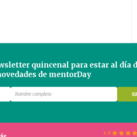
sletter quincenal para estar al día 
 novedades de mentorDay
4.9
más