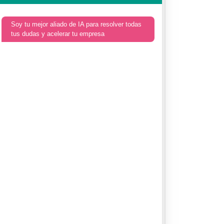
Soy tu mejor aliado de IA para resolver todas
tus dudas y acelerar tu empresa