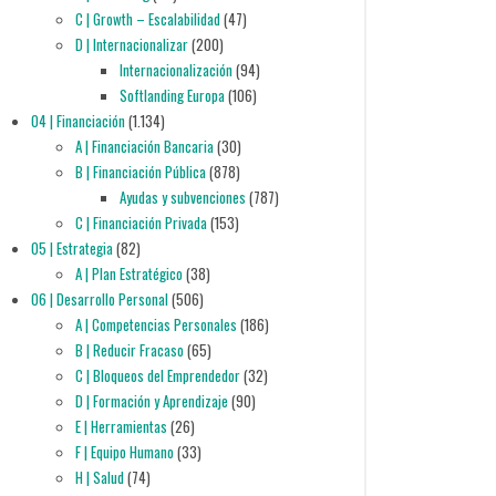
C | Growth – Escalabilidad
(47)
D | Internacionalizar
(200)
Internacionalización
(94)
Softlanding Europa
(106)
04 | Financiación
(1.134)
A | Financiación Bancaria
(30)
B | Financiación Pública
(878)
Ayudas y subvenciones
(787)
C | Financiación Privada
(153)
05 | Estrategia
(82)
A | Plan Estratégico
(38)
06 | Desarrollo Personal
(506)
A | Competencias Personales
(186)
B | Reducir Fracaso
(65)
C | Bloqueos del Emprendedor
(32)
D | Formación y Aprendizaje
(90)
E | Herramientas
(26)
F | Equipo Humano
(33)
H | Salud
(74)