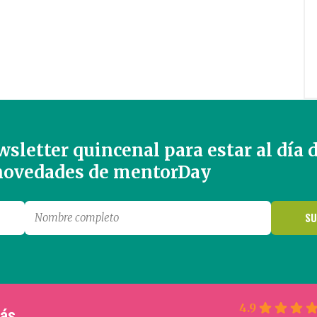
sletter quincenal para estar al día 
 novedades de mentorDay
4.9
más