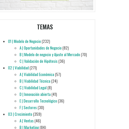
TEMAS
01 | Modelo de Negocio
(232)
A | Oportunidades de Negocio
(82)
B | Modelo de negocio y Ajuste al Mercado
(70)
C | Validación de Hipótesis
(36)
02 | Viabilidad
(271)
A | Viabilidad Económica
(57)
B | Viabilidad Técnica
(24)
C | Viabilidad Legal
(8)
D | Innovación abierta
(41)
E | Desarrollo Tecnológico
(36)
F | Sectores
(30)
03 | Crecimiento
(359)
A | Ventas
(46)
B | Marketing
(84)