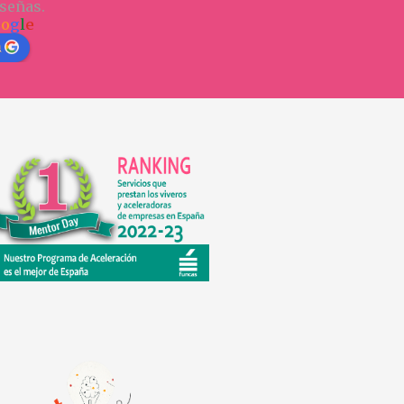
señas.
o
o
g
l
e
n