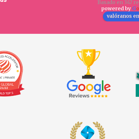
Basado en 347 re
powered by
G
valóranos e