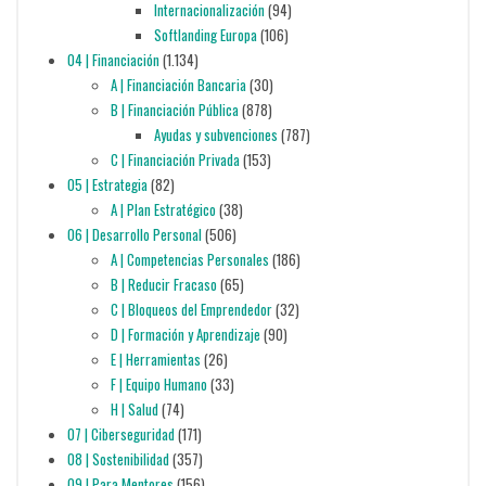
Internacionalización
(94)
Softlanding Europa
(106)
04 | Financiación
(1.134)
A | Financiación Bancaria
(30)
B | Financiación Pública
(878)
Ayudas y subvenciones
(787)
C | Financiación Privada
(153)
05 | Estrategia
(82)
A | Plan Estratégico
(38)
06 | Desarrollo Personal
(506)
A | Competencias Personales
(186)
B | Reducir Fracaso
(65)
C | Bloqueos del Emprendedor
(32)
D | Formación y Aprendizaje
(90)
E | Herramientas
(26)
F | Equipo Humano
(33)
H | Salud
(74)
07 | Ciberseguridad
(171)
08 | Sostenibilidad
(357)
09 | Para Mentores
(156)