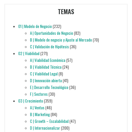
TEMAS
01 | Modelo de Negocio
(232)
A | Oportunidades de Negocio
(82)
B | Modelo de negocio y Ajuste al Mercado
(70)
C | Validación de Hipótesis
(36)
02 | Viabilidad
(271)
A | Viabilidad Económica
(57)
B | Viabilidad Técnica
(24)
C | Viabilidad Legal
(8)
D | Innovación abierta
(41)
E | Desarrollo Tecnológico
(36)
F | Sectores
(30)
03 | Crecimiento
(359)
A | Ventas
(46)
B | Marketing
(84)
C | Growth – Escalabilidad
(47)
D | Internacionalizar
(200)