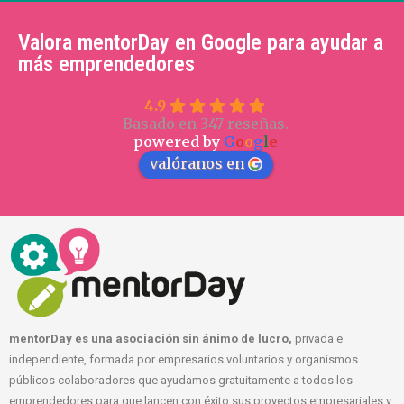
Valora mentorDay en Google para ayudar a
más emprendedores
4.9
Basado en 347 reseñas.
powered by
G
o
o
g
l
e
valóranos en
mentorDay es una asociación sin ánimo de lucro,
privada e
independiente, formada por empresarios voluntarios y organismos
públicos colaboradores que ayudamos gratuitamente a todos los
emprendedores para que lancen con éxito sus proyectos empresariales y