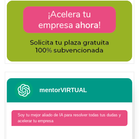
mentorVIRTUAL
Soy tu mejor aliado de IA para resolver todas tus dudas y
acelerar tu empresa