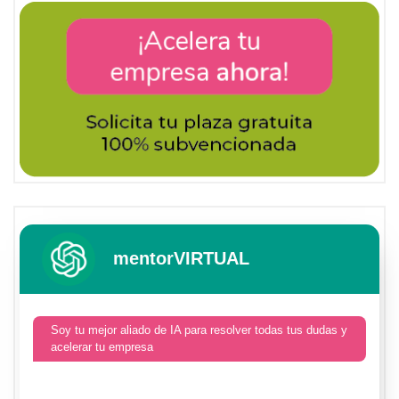
mentorVIRTUAL
Soy tu mejor aliado de IA para resolver todas tus dudas y
acelerar tu empresa