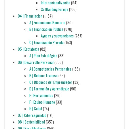
Internacionalización
(94)
Softlanding Europa
(106)
04 | Financiación
(1.134)
A | Financiación Bancaria
(30)
B | Financiación Pública
(878)
Ayudas y subvenciones
(787)
C | Financiación Privada
(153)
05 | Estrategia
(82)
A | Plan Estratégico
(38)
06 | Desarrollo Personal
(506)
A | Competencias Personales
(186)
B | Reducir Fracaso
(65)
C | Bloqueos del Emprendedor
(32)
D | Formación y Aprendizaje
(90)
E | Herramientas
(26)
F | Equipo Humano
(33)
H | Salud
(74)
07 | Ciberseguridad
(171)
08 | Sostenibilidad
(357)
09 | Para Mentores
(156)