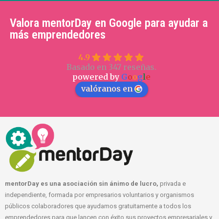
Valora mentorDay en Google para ayudar a
más emprendedores
4.9
Basado en 347 reseñas.
powered by
G
o
o
g
l
e
valóranos en
mentorDay es una asociación sin ánimo de lucro,
privada e
independiente, formada por empresarios voluntarios y organismos
públicos colaboradores que ayudamos gratuitamente a todos los
emprendedores para que lancen con éxito sus proyectos empresariales y