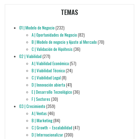
TEMAS
01 | Modelo de Negocio
(232)
A | Oportunidades de Negocio
(82)
B | Modelo de negocio y Ajuste al Mercado
(70)
C | Validación de Hipótesis
(36)
02 | Viabilidad
(271)
A | Viabilidad Económica
(57)
B | Viabilidad Técnica
(24)
C | Viabilidad Legal
(8)
D | Innovación abierta
(41)
E | Desarrollo Tecnológico
(36)
F | Sectores
(30)
03 | Crecimiento
(359)
A | Ventas
(46)
B | Marketing
(84)
C | Growth – Escalabilidad
(47)
D | Internacionalizar
(200)