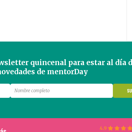
sletter quincenal para estar al día 
 novedades de mentorDay
4.9
más