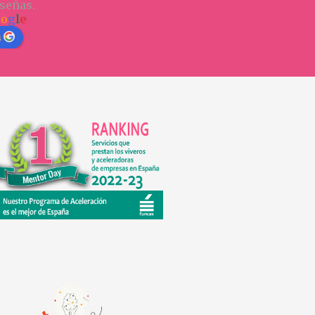
señas.
o
o
g
l
e
n