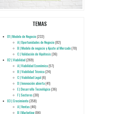
TEMAS
01 | Modelo de Negocio
(232)
A | Oportunidades de Negocio
(82)
B | Modelo de negocio y Ajuste al Mercado
(70)
C | Validación de Hipótesis
(36)
02 | Viabilidad
(269)
A | Viabilidad Económica
(57)
B | Viabilidad Técnica
(24)
C | Viabilidad Legal
(6)
D | Innovación abierta
(41)
E | Desarrollo Tecnológico
(36)
F | Sectores
(30)
03 | Crecimiento
(358)
A | Ventas
(46)
B | Marketing
(84)