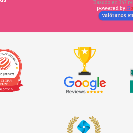
Basado en 347 re
powered by
G
valóranos e