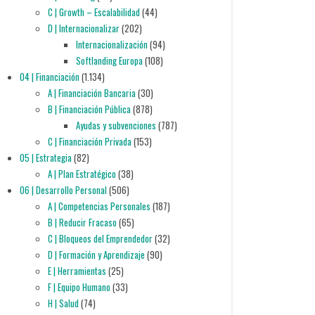
C | Growth – Escalabilidad
(44)
D | Internacionalizar
(202)
Internacionalización
(94)
Softlanding Europa
(108)
04 | Financiación
(1.134)
A | Financiación Bancaria
(30)
B | Financiación Pública
(878)
Ayudas y subvenciones
(787)
C | Financiación Privada
(153)
05 | Estrategia
(82)
A | Plan Estratégico
(38)
06 | Desarrollo Personal
(506)
A | Competencias Personales
(187)
B | Reducir Fracaso
(65)
C | Bloqueos del Emprendedor
(32)
D | Formación y Aprendizaje
(90)
E | Herramientas
(25)
F | Equipo Humano
(33)
H | Salud
(74)