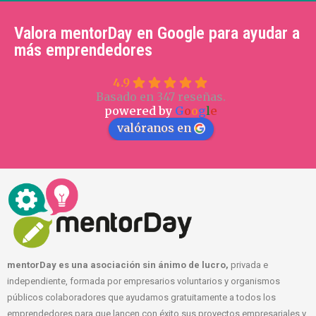
Valora mentorDay en Google para ayudar a
más emprendedores
4.9
Basado en 347 reseñas.
powered by
G
o
o
g
l
e
valóranos en
mentorDay es una asociación sin ánimo de lucro,
privada e
independiente, formada por empresarios voluntarios y organismos
públicos colaboradores que ayudamos gratuitamente a todos los
emprendedores para que lancen con éxito sus proyectos empresariales y