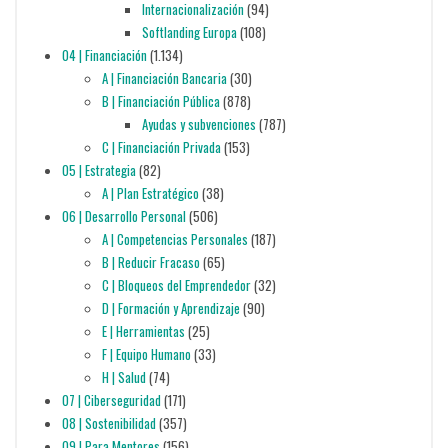
Internacionalización
(94)
Softlanding Europa
(108)
04 | Financiación
(1.134)
A | Financiación Bancaria
(30)
B | Financiación Pública
(878)
Ayudas y subvenciones
(787)
C | Financiación Privada
(153)
05 | Estrategia
(82)
A | Plan Estratégico
(38)
06 | Desarrollo Personal
(506)
A | Competencias Personales
(187)
B | Reducir Fracaso
(65)
C | Bloqueos del Emprendedor
(32)
D | Formación y Aprendizaje
(90)
E | Herramientas
(25)
F | Equipo Humano
(33)
H | Salud
(74)
07 | Ciberseguridad
(171)
08 | Sostenibilidad
(357)
09 | Para Mentores
(156)