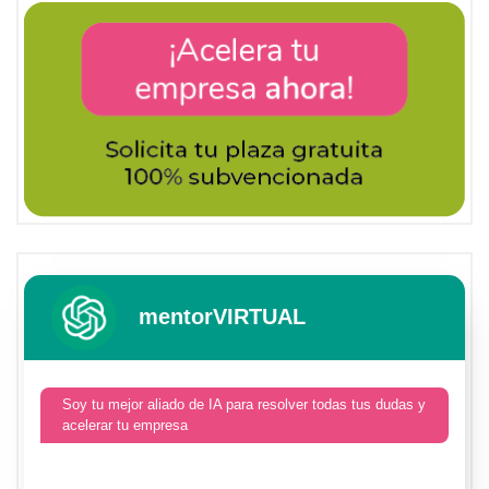
mentorVIRTUAL
Soy tu mejor aliado de IA para resolver todas tus dudas y
acelerar tu empresa