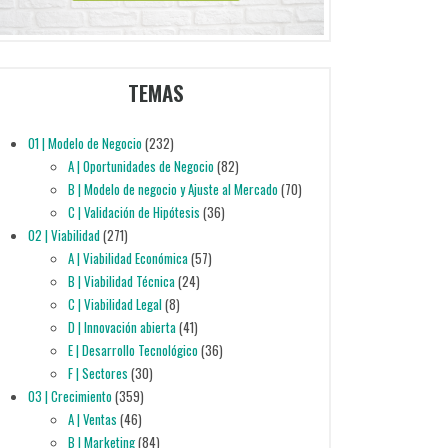
TEMAS
01 | Modelo de Negocio
(232)
A | Oportunidades de Negocio
(82)
B | Modelo de negocio y Ajuste al Mercado
(70)
C | Validación de Hipótesis
(36)
02 | Viabilidad
(271)
A | Viabilidad Económica
(57)
B | Viabilidad Técnica
(24)
C | Viabilidad Legal
(8)
D | Innovación abierta
(41)
E | Desarrollo Tecnológico
(36)
F | Sectores
(30)
03 | Crecimiento
(359)
A | Ventas
(46)
B | Marketing
(84)