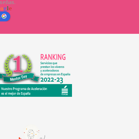
señas.
o
o
g
l
e
n