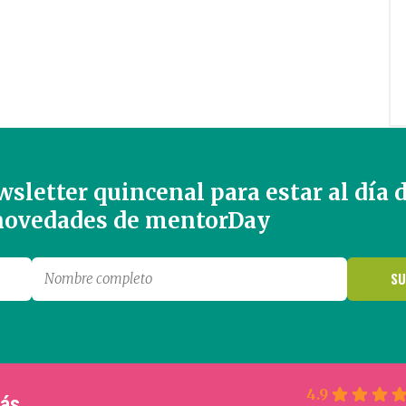
sletter quincenal para estar al día 
 novedades de mentorDay
4.9
más