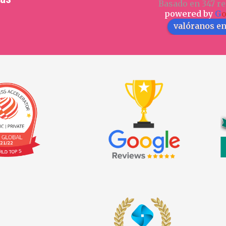
Basado en 347 re
powered by
G
valóranos e