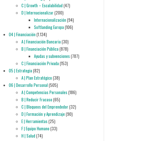
C | Growth – Escalabilidad
(47)
D | Internacionalizar
(200)
Internacionalización
(94)
Softlanding Europa
(106)
04 | Financiación
(1.134)
A | Financiación Bancaria
(30)
B | Financiación Pública
(878)
Ayudas y subvenciones
(787)
C | Financiación Privada
(153)
05 | Estrategia
(82)
A | Plan Estratégico
(38)
06 | Desarrollo Personal
(505)
A | Competencias Personales
(186)
B | Reducir Fracaso
(65)
C | Bloqueos del Emprendedor
(32)
D | Formación y Aprendizaje
(90)
E | Herramientas
(25)
F | Equipo Humano
(33)
H | Salud
(74)