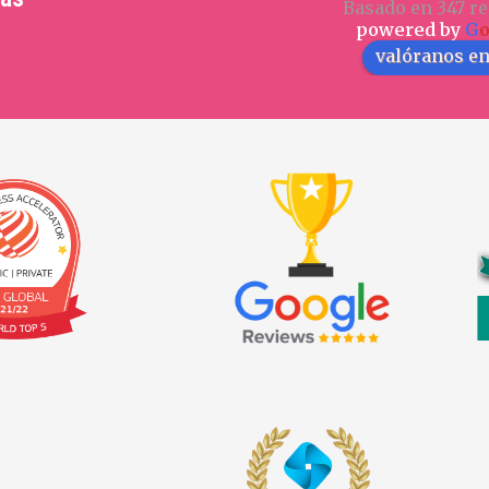
Basado en 347 re
powered by
G
valóranos e