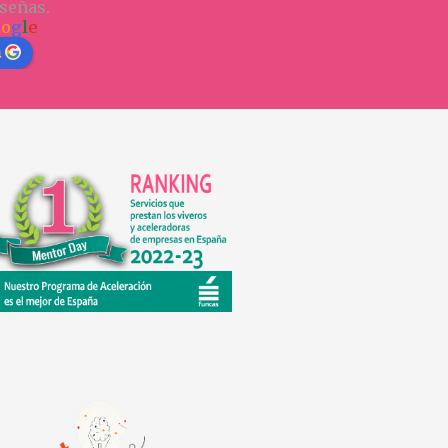
señas.
o
o
g
l
e
n