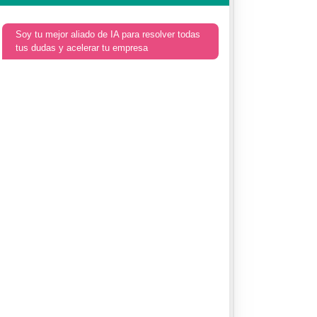
Soy tu mejor aliado de IA para resolver todas
tus dudas y acelerar tu empresa