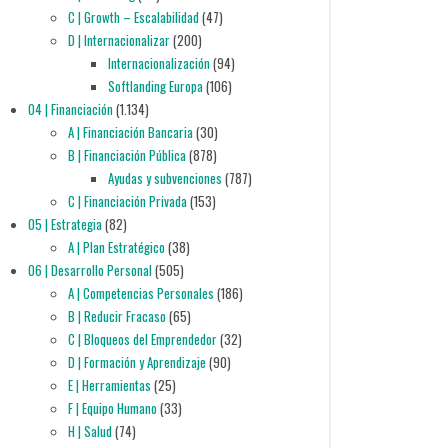
C | Growth – Escalabilidad
(47)
D | Internacionalizar
(200)
Internacionalización
(94)
Softlanding Europa
(106)
04 | Financiación
(1.134)
A | Financiación Bancaria
(30)
B | Financiación Pública
(878)
Ayudas y subvenciones
(787)
C | Financiación Privada
(153)
05 | Estrategia
(82)
A | Plan Estratégico
(38)
06 | Desarrollo Personal
(505)
A | Competencias Personales
(186)
B | Reducir Fracaso
(65)
C | Bloqueos del Emprendedor
(32)
D | Formación y Aprendizaje
(90)
E | Herramientas
(25)
F | Equipo Humano
(33)
H | Salud
(74)