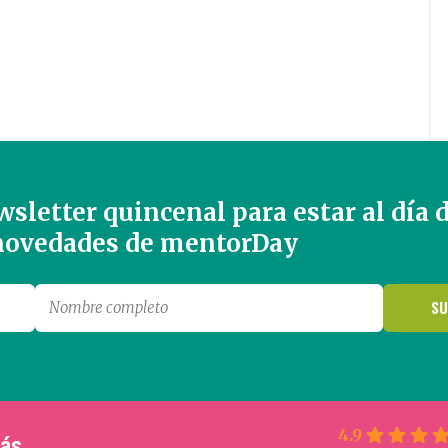
sletter quincenal para estar al día 
 novedades de mentorDay
4.9
más