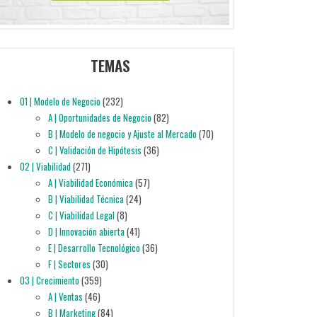
TEMAS
01 | Modelo de Negocio
(232)
A | Oportunidades de Negocio
(82)
B | Modelo de negocio y Ajuste al Mercado
(70)
C | Validación de Hipótesis
(36)
02 | Viabilidad
(271)
A | Viabilidad Económica
(57)
B | Viabilidad Técnica
(24)
C | Viabilidad Legal
(8)
D | Innovación abierta
(41)
E | Desarrollo Tecnológico
(36)
F | Sectores
(30)
03 | Crecimiento
(359)
A | Ventas
(46)
B | Marketing
(84)