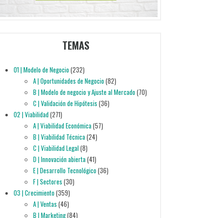
TEMAS
01 | Modelo de Negocio
(232)
A | Oportunidades de Negocio
(82)
B | Modelo de negocio y Ajuste al Mercado
(70)
C | Validación de Hipótesis
(36)
02 | Viabilidad
(271)
A | Viabilidad Económica
(57)
B | Viabilidad Técnica
(24)
C | Viabilidad Legal
(8)
D | Innovación abierta
(41)
E | Desarrollo Tecnológico
(36)
F | Sectores
(30)
03 | Crecimiento
(359)
A | Ventas
(46)
B | Marketing
(84)