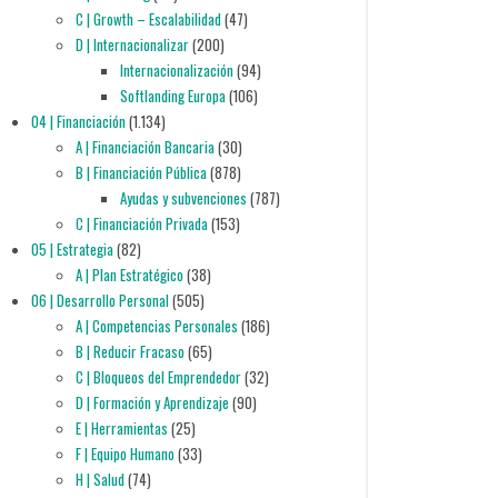
C | Growth – Escalabilidad
(47)
D | Internacionalizar
(200)
Internacionalización
(94)
Softlanding Europa
(106)
04 | Financiación
(1.134)
A | Financiación Bancaria
(30)
B | Financiación Pública
(878)
Ayudas y subvenciones
(787)
C | Financiación Privada
(153)
05 | Estrategia
(82)
A | Plan Estratégico
(38)
06 | Desarrollo Personal
(505)
A | Competencias Personales
(186)
B | Reducir Fracaso
(65)
C | Bloqueos del Emprendedor
(32)
D | Formación y Aprendizaje
(90)
E | Herramientas
(25)
F | Equipo Humano
(33)
H | Salud
(74)