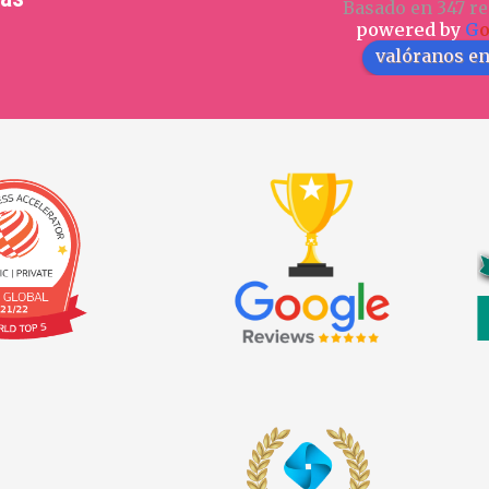
Basado en 347 re
powered by
G
valóranos e