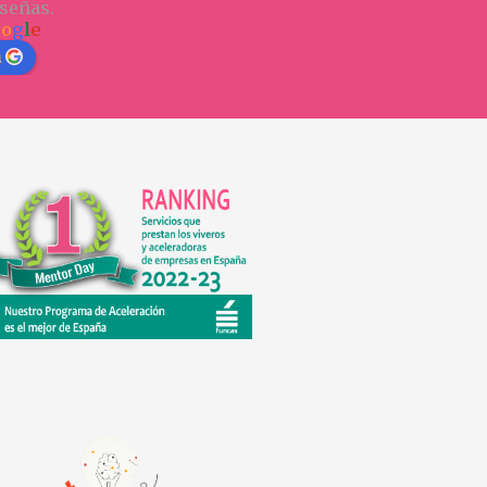
señas.
o
o
g
l
e
n