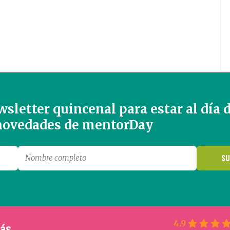
sletter quincenal para estar al día 
 novedades de mentorDay
4.9
más