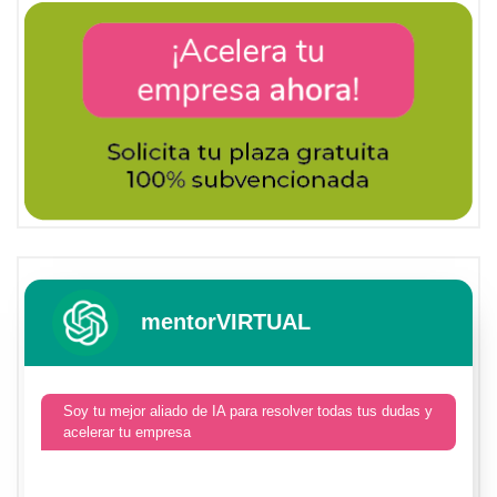
mentorVIRTUAL
Soy tu mejor aliado de IA para resolver todas tus dudas y
acelerar tu empresa