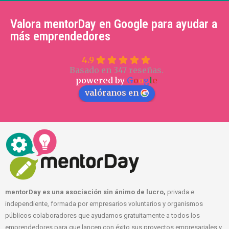
Valora mentorDay en Google para ayudar a
más emprendedores
4.9
Basado en 347 reseñas.
powered by
G
o
o
g
l
e
valóranos en
mentorDay es una asociación sin ánimo de lucro,
privada e
independiente, formada por empresarios voluntarios y organismos
públicos colaboradores que ayudamos gratuitamente a todos los
emprendedores para que lancen con éxito sus proyectos empresariales y