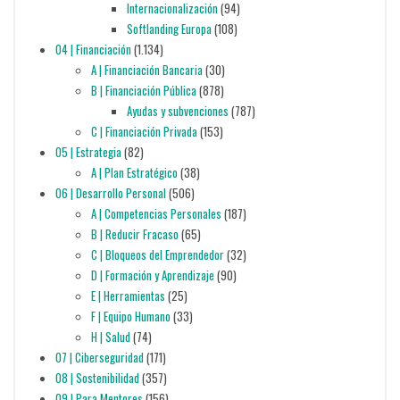
Internacionalización
(94)
Softlanding Europa
(108)
04 | Financiación
(1.134)
A | Financiación Bancaria
(30)
B | Financiación Pública
(878)
Ayudas y subvenciones
(787)
C | Financiación Privada
(153)
05 | Estrategia
(82)
A | Plan Estratégico
(38)
06 | Desarrollo Personal
(506)
A | Competencias Personales
(187)
B | Reducir Fracaso
(65)
C | Bloqueos del Emprendedor
(32)
D | Formación y Aprendizaje
(90)
E | Herramientas
(25)
F | Equipo Humano
(33)
H | Salud
(74)
07 | Ciberseguridad
(171)
08 | Sostenibilidad
(357)
09 | Para Mentores
(156)