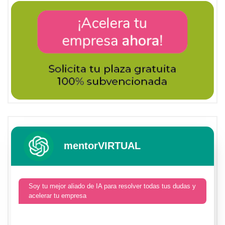
mentorVIRTUAL
Soy tu mejor aliado de IA para resolver todas tus dudas y
acelerar tu empresa