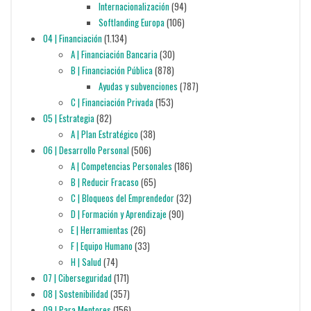
Internacionalización
(94)
Softlanding Europa
(106)
04 | Financiación
(1.134)
A | Financiación Bancaria
(30)
B | Financiación Pública
(878)
Ayudas y subvenciones
(787)
C | Financiación Privada
(153)
05 | Estrategia
(82)
A | Plan Estratégico
(38)
06 | Desarrollo Personal
(506)
A | Competencias Personales
(186)
B | Reducir Fracaso
(65)
C | Bloqueos del Emprendedor
(32)
D | Formación y Aprendizaje
(90)
E | Herramientas
(26)
F | Equipo Humano
(33)
H | Salud
(74)
07 | Ciberseguridad
(171)
08 | Sostenibilidad
(357)
09 | Para Mentores
(156)