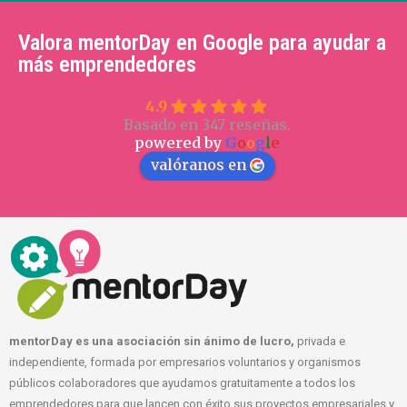
Valora mentorDay en Google para ayudar a
más emprendedores
4.9
Basado en 347 reseñas.
powered by
G
o
o
g
l
e
valóranos en
mentorDay es una asociación sin ánimo de lucro,
privada e
independiente, formada por empresarios voluntarios y organismos
públicos colaboradores que ayudamos gratuitamente a todos los
emprendedores para que lancen con éxito sus proyectos empresariales y