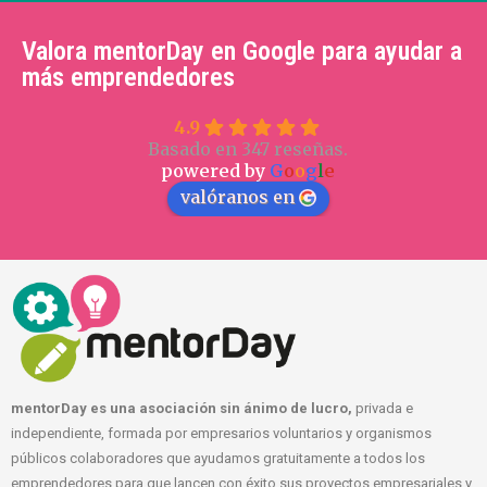
Valora mentorDay en Google para ayudar a
más emprendedores
4.9
Basado en 347 reseñas.
powered by
G
o
o
g
l
e
valóranos en
mentorDay es una asociación sin ánimo de lucro,
privada e
independiente, formada por empresarios voluntarios y organismos
públicos colaboradores que ayudamos gratuitamente a todos los
emprendedores para que lancen con éxito sus proyectos empresariales y