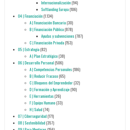
Internacionalización
(94)
Softlanding Europa
(106)
04 | Financiación
(1.134)
A | Financiación Bancaria
(30)
B | Financiación Pública
(878)
Ayudas y subvenciones
(787)
C | Financiación Privada
(153)
05 | Estrategia
(82)
A | Plan Estratégico
(38)
06 | Desarrollo Personal
(506)
A | Competencias Personales
(186)
B | Reducir Fracaso
(65)
C | Bloqueos del Emprendedor
(32)
D | Formación y Aprendizaje
(90)
E | Herramientas
(26)
F | Equipo Humano
(33)
H | Salud
(74)
07 | Ciberseguridad
(171)
08 | Sostenibilidad
(357)
09 | Para Mentores
(156)