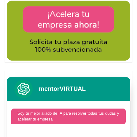
mentorVIRTUAL
Soy tu mejor aliado de IA para resolver todas tus dudas y
acelerar tu empresa