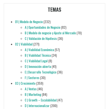
TEMAS
01 | Modelo de Negocio
(232)
A | Oportunidades de Negocio
(82)
B | Modelo de negocio y Ajuste al Mercado
(70)
C | Validación de Hipótesis
(36)
02 | Viabilidad
(271)
A | Viabilidad Económica
(57)
B | Viabilidad Técnica
(24)
C | Viabilidad Legal
(8)
D | Innovación abierta
(41)
E | Desarrollo Tecnológico
(36)
F | Sectores
(30)
03 | Crecimiento
(359)
A | Ventas
(46)
B | Marketing
(84)
C | Growth – Escalabilidad
(47)
D | Internacionalizar
(200)