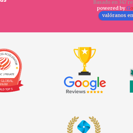
Basado en 347 re
powered by
G
valóranos e