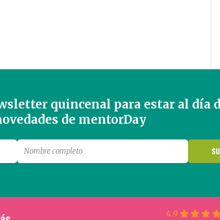
sletter quincenal para estar al día 
 novedades de mentorDay
4.9
más