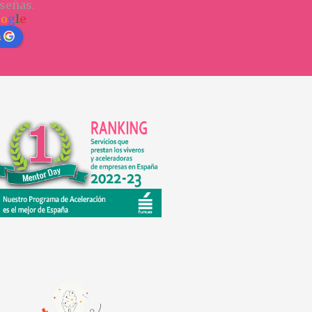
señas.
o
o
g
l
e
n