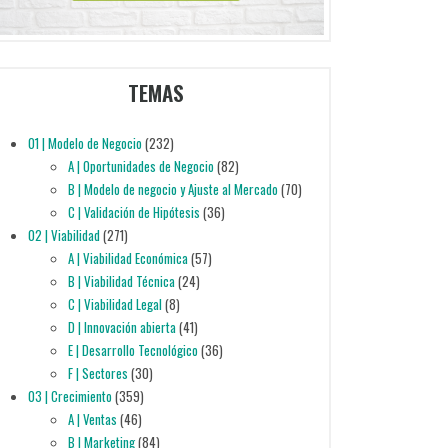
TEMAS
01 | Modelo de Negocio
(232)
A | Oportunidades de Negocio
(82)
B | Modelo de negocio y Ajuste al Mercado
(70)
C | Validación de Hipótesis
(36)
02 | Viabilidad
(271)
A | Viabilidad Económica
(57)
B | Viabilidad Técnica
(24)
C | Viabilidad Legal
(8)
D | Innovación abierta
(41)
E | Desarrollo Tecnológico
(36)
F | Sectores
(30)
03 | Crecimiento
(359)
A | Ventas
(46)
B | Marketing
(84)