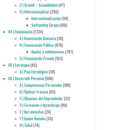
C | Growth – Escalabilidad
(47)
D | Internacionalizar
(200)
Internacionalización
(94)
Softlanding Europa
(106)
04 | Financiación
(1.134)
A | Financiación Bancaria
(30)
B | Financiación Pública
(878)
Ayudas y subvenciones
(787)
C | Financiación Privada
(153)
05 | Estrategia
(82)
A | Plan Estratégico
(38)
06 | Desarrollo Personal
(506)
A | Competencias Personales
(186)
B | Reducir Fracaso
(65)
C | Bloqueos del Emprendedor
(32)
D | Formación y Aprendizaje
(90)
E | Herramientas
(26)
F | Equipo Humano
(33)
H | Salud
(74)