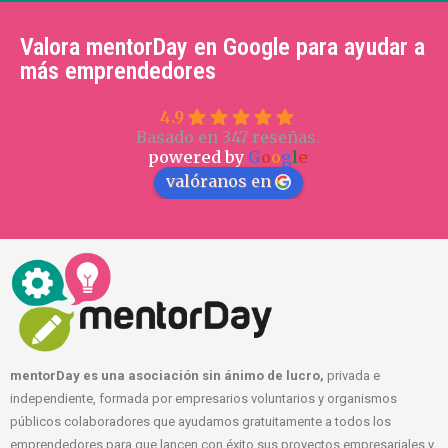
Valora mentorDay en Google para ayudar a
más emprendedores
4.9
Basado en 347 reseñas.
powered by
G
o
o
g
l
e
valóranos en
mentorDay es una asociación sin ánimo de lucro,
privada e
independiente, formada por empresarios voluntarios y organismos
públicos colaboradores que ayudamos gratuitamente a todos los
emprendedores para que lancen con éxito sus proyectos empresariales y