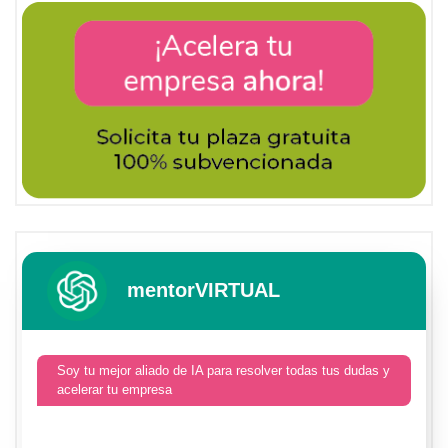
mentorVIRTUAL
Soy tu mejor aliado de IA para resolver todas tus dudas y
acelerar tu empresa