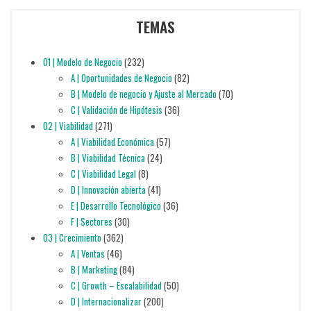
TEMAS
01 | Modelo de Negocio
(232)
A | Oportunidades de Negocio
(82)
B | Modelo de negocio y Ajuste al Mercado
(70)
C | Validación de Hipótesis
(36)
02 | Viabilidad
(271)
A | Viabilidad Económica
(57)
B | Viabilidad Técnica
(24)
C | Viabilidad Legal
(8)
D | Innovación abierta
(41)
E | Desarrollo Tecnológico
(36)
F | Sectores
(30)
03 | Crecimiento
(362)
A | Ventas
(46)
B | Marketing
(84)
C | Growth – Escalabilidad
(50)
D | Internacionalizar
(200)