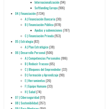
Internacionalización
(94)
Softlanding Europa
(106)
04 | Financiación
(1.134)
A | Financiación Bancaria
(30)
B | Financiación Pública
(878)
Ayudas y subvenciones
(787)
C | Financiación Privada
(153)
05 | Estrategia
(82)
A | Plan Estratégico
(38)
06 | Desarrollo Personal
(506)
A | Competencias Personales
(186)
B | Reducir Fracaso
(65)
C | Bloqueos del Emprendedor
(32)
D | Formación y Aprendizaje
(90)
E | Herramientas
(26)
F | Equipo Humano
(33)
H | Salud
(74)
07 | Ciberseguridad
(171)
08 | Sostenibilidad
(357)
09 | Para Mentores
(156)