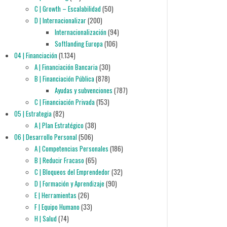
C | Growth – Escalabilidad
(50)
D | Internacionalizar
(200)
Internacionalización
(94)
Softlanding Europa
(106)
04 | Financiación
(1.134)
A | Financiación Bancaria
(30)
B | Financiación Pública
(878)
Ayudas y subvenciones
(787)
C | Financiación Privada
(153)
05 | Estrategia
(82)
A | Plan Estratégico
(38)
06 | Desarrollo Personal
(506)
A | Competencias Personales
(186)
B | Reducir Fracaso
(65)
C | Bloqueos del Emprendedor
(32)
D | Formación y Aprendizaje
(90)
E | Herramientas
(26)
F | Equipo Humano
(33)
H | Salud
(74)