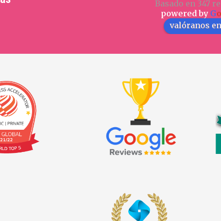
Basado en 347 re
powered by
G
valóranos e