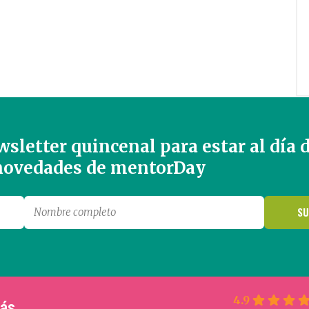
sletter quincenal para estar al día 
 novedades de mentorDay
4.9
más