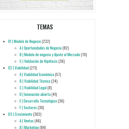
TEMAS
01 | Modelo de Negocio
(232)
A | Oportunidades de Negocio
(82)
B | Modelo de negocio y Ajuste al Mercado
(70)
C | Validación de Hipótesis
(36)
02 | Viabilidad
(271)
A | Viabilidad Económica
(57)
B | Viabilidad Técnica
(24)
C | Viabilidad Legal
(8)
D | Innovación abierta
(41)
E | Desarrollo Tecnológico
(36)
F | Sectores
(30)
03 | Crecimiento
(362)
A | Ventas
(46)
B | Marketing
(84)