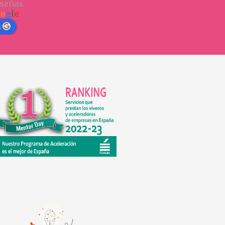
señas.
o
o
g
l
e
n