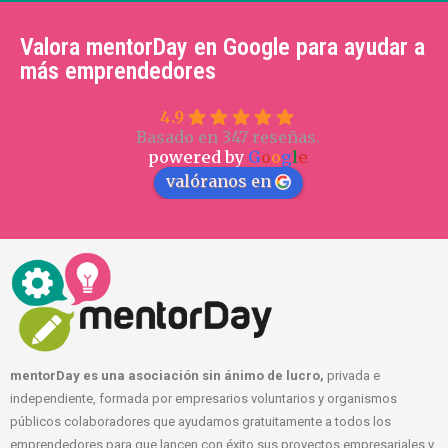
Valora mentorDay en Google para ayudar a
más emprendedores
4.9
Basado en 347 reseñas.
powered by
G
o
o
g
l
e
valóranos en
mentorDay es una asociación sin ánimo de lucro,
privada e
independiente, formada por empresarios voluntarios y organismos
públicos colaboradores que ayudamos gratuitamente a todos los
emprendedores para que lancen con éxito sus proyectos empresariales y