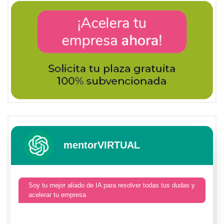
mentorVIRTUAL
Soy tu mejor aliado de IA para resolver todas tus dudas y
acelerar tu empresa