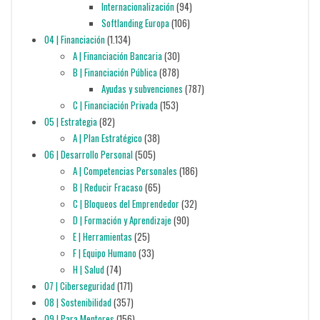
Internacionalización
(94)
Softlanding Europa
(106)
04 | Financiación
(1.134)
A | Financiación Bancaria
(30)
B | Financiación Pública
(878)
Ayudas y subvenciones
(787)
C | Financiación Privada
(153)
05 | Estrategia
(82)
A | Plan Estratégico
(38)
06 | Desarrollo Personal
(505)
A | Competencias Personales
(186)
B | Reducir Fracaso
(65)
C | Bloqueos del Emprendedor
(32)
D | Formación y Aprendizaje
(90)
E | Herramientas
(25)
F | Equipo Humano
(33)
H | Salud
(74)
07 | Ciberseguridad
(171)
08 | Sostenibilidad
(357)
09 | Para Mentores
(156)