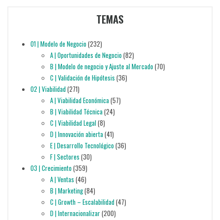
TEMAS
01 | Modelo de Negocio
(232)
A | Oportunidades de Negocio
(82)
B | Modelo de negocio y Ajuste al Mercado
(70)
C | Validación de Hipótesis
(36)
02 | Viabilidad
(271)
A | Viabilidad Económica
(57)
B | Viabilidad Técnica
(24)
C | Viabilidad Legal
(8)
D | Innovación abierta
(41)
E | Desarrollo Tecnológico
(36)
F | Sectores
(30)
03 | Crecimiento
(359)
A | Ventas
(46)
B | Marketing
(84)
C | Growth – Escalabilidad
(47)
D | Internacionalizar
(200)