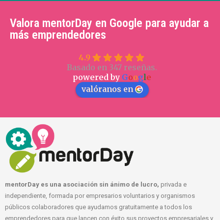
Valora mentorDay en Google para ayudar a
más emprendedores
4.9
Basado en 347 reseñas.
powered by
G
o
o
g
l
e
valóranos en
mentorDay es una asociación sin ánimo de lucro,
privada e
independiente, formada por empresarios voluntarios y organismos
públicos colaboradores que ayudamos gratuitamente a todos los
emprendedores para que lancen con éxito sus proyectos empresariales y