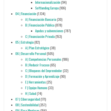
Internacionalización
(94)
Softlanding Europa
(106)
04 | Financiación
(1.134)
A | Financiación Bancaria
(30)
B | Financiación Pública
(878)
Ayudas y subvenciones
(787)
C | Financiación Privada
(153)
05 | Estrategia
(82)
A | Plan Estratégico
(38)
06 | Desarrollo Personal
(505)
A | Competencias Personales
(186)
B | Reducir Fracaso
(65)
C | Bloqueos del Emprendedor
(32)
D | Formación y Aprendizaje
(90)
E | Herramientas
(25)
F | Equipo Humano
(33)
H | Salud
(74)
07 | Ciberseguridad
(171)
08 | Sostenibilidad
(357)
09 | Para Mentores
(156)