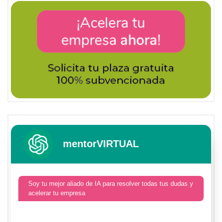
mentorVIRTUAL
Soy tu mejor aliado de IA para resolver todas tus dudas y
acelerar tu empresa