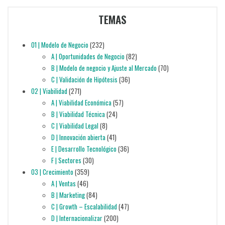
TEMAS
01 | Modelo de Negocio
(232)
A | Oportunidades de Negocio
(82)
B | Modelo de negocio y Ajuste al Mercado
(70)
C | Validación de Hipótesis
(36)
02 | Viabilidad
(271)
A | Viabilidad Económica
(57)
B | Viabilidad Técnica
(24)
C | Viabilidad Legal
(8)
D | Innovación abierta
(41)
E | Desarrollo Tecnológico
(36)
F | Sectores
(30)
03 | Crecimiento
(359)
A | Ventas
(46)
B | Marketing
(84)
C | Growth – Escalabilidad
(47)
D | Internacionalizar
(200)