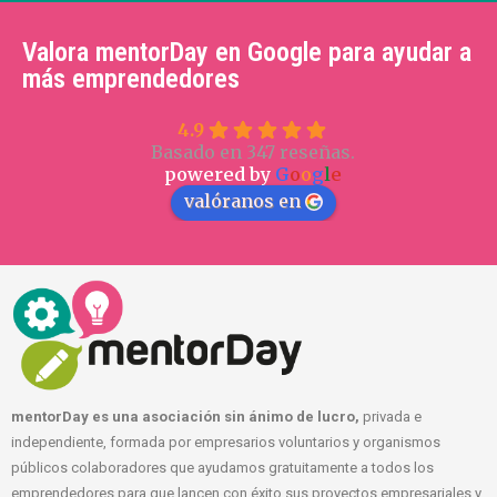
Valora mentorDay en Google para ayudar a
más emprendedores
4.9
Basado en 347 reseñas.
powered by
G
o
o
g
l
e
valóranos en
mentorDay es una asociación sin ánimo de lucro,
privada e
independiente, formada por empresarios voluntarios y organismos
públicos colaboradores que ayudamos gratuitamente a todos los
emprendedores para que lancen con éxito sus proyectos empresariales y