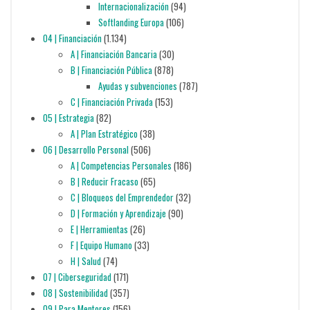
Internacionalización
(94)
Softlanding Europa
(106)
04 | Financiación
(1.134)
A | Financiación Bancaria
(30)
B | Financiación Pública
(878)
Ayudas y subvenciones
(787)
C | Financiación Privada
(153)
05 | Estrategia
(82)
A | Plan Estratégico
(38)
06 | Desarrollo Personal
(506)
A | Competencias Personales
(186)
B | Reducir Fracaso
(65)
C | Bloqueos del Emprendedor
(32)
D | Formación y Aprendizaje
(90)
E | Herramientas
(26)
F | Equipo Humano
(33)
H | Salud
(74)
07 | Ciberseguridad
(171)
08 | Sostenibilidad
(357)
09 | Para Mentores
(156)