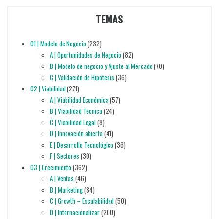
TEMAS
01 | Modelo de Negocio
(232)
A | Oportunidades de Negocio
(82)
B | Modelo de negocio y Ajuste al Mercado
(70)
C | Validación de Hipótesis
(36)
02 | Viabilidad
(271)
A | Viabilidad Económica
(57)
B | Viabilidad Técnica
(24)
C | Viabilidad Legal
(8)
D | Innovación abierta
(41)
E | Desarrollo Tecnológico
(36)
F | Sectores
(30)
03 | Crecimiento
(362)
A | Ventas
(46)
B | Marketing
(84)
C | Growth – Escalabilidad
(50)
D | Internacionalizar
(200)