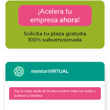
mentorVIRTUAL
Soy tu mejor aliado de IA para resolver todas tus dudas y
acelerar tu empresa