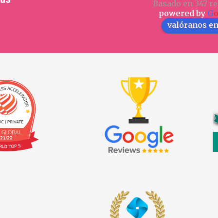
Basado en 347 re
powered by
G
valóranos e