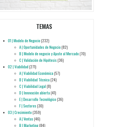
TEMAS
01 | Modelo de Negocio
(232)
A | Oportunidades de Negocio
(82)
B | Modelo de negocio y Ajuste al Mercado
(70)
C | Validación de Hipótesis
(36)
02 | Viabilidad
(271)
A | Viabilidad Económica
(57)
B | Viabilidad Técnica
(24)
C | Viabilidad Legal
(8)
D | Innovación abierta
(41)
E | Desarrollo Tecnológico
(36)
F | Sectores
(30)
03 | Crecimiento
(359)
A | Ventas
(46)
B | Marketing
(84)