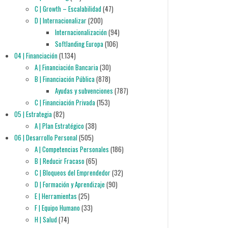
C | Growth – Escalabilidad
(47)
D | Internacionalizar
(200)
Internacionalización
(94)
Softlanding Europa
(106)
04 | Financiación
(1.134)
A | Financiación Bancaria
(30)
B | Financiación Pública
(878)
Ayudas y subvenciones
(787)
C | Financiación Privada
(153)
05 | Estrategia
(82)
A | Plan Estratégico
(38)
06 | Desarrollo Personal
(505)
A | Competencias Personales
(186)
B | Reducir Fracaso
(65)
C | Bloqueos del Emprendedor
(32)
D | Formación y Aprendizaje
(90)
E | Herramientas
(25)
F | Equipo Humano
(33)
H | Salud
(74)