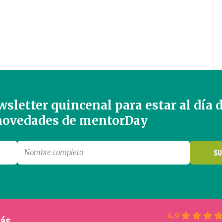
sletter quincenal para estar al día 
 novedades de mentorDay
4.9
más