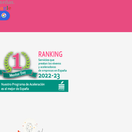
señas.
o
o
g
l
e
n