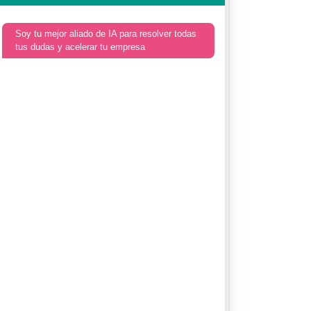
Soy tu mejor aliado de IA para resolver todas
tus dudas y acelerar tu empresa