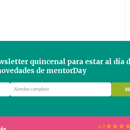
sletter quincenal para estar al día 
 novedades de mentorDay
4.9
más