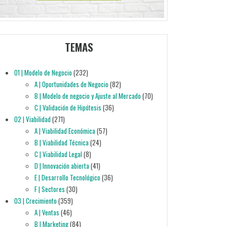
TEMAS
01 | Modelo de Negocio
(232)
A | Oportunidades de Negocio
(82)
B | Modelo de negocio y Ajuste al Mercado
(70)
C | Validación de Hipótesis
(36)
02 | Viabilidad
(271)
A | Viabilidad Económica
(57)
B | Viabilidad Técnica
(24)
C | Viabilidad Legal
(8)
D | Innovación abierta
(41)
E | Desarrollo Tecnológico
(36)
F | Sectores
(30)
03 | Crecimiento
(359)
A | Ventas
(46)
B | Marketing
(84)