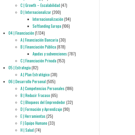
C | Growth – Escalabilidad
(47)
D | Internacionalizar
(200)
Internacionalización
(94)
Softlanding Europa
(106)
04 | Financiación
(1.134)
A | Financiación Bancaria
(30)
B | Financiación Pública
(878)
Ayudas y subvenciones
(787)
C | Financiación Privada
(153)
05 | Estrategia
(82)
A | Plan Estratégico
(38)
06 | Desarrollo Personal
(505)
A | Competencias Personales
(186)
B | Reducir Fracaso
(65)
C | Bloqueos del Emprendedor
(32)
D | Formación y Aprendizaje
(90)
E | Herramientas
(25)
F | Equipo Humano
(33)
H | Salud
(74)