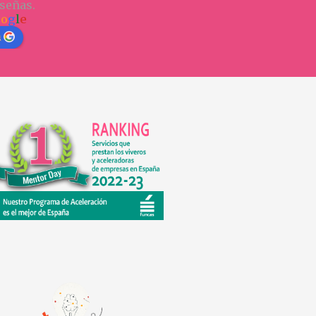
señas.
o
o
g
l
e
n