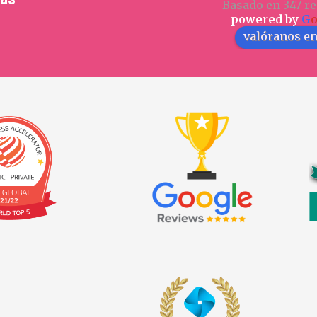
Basado en 347 re
powered by
G
valóranos e