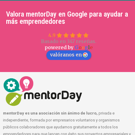
Valora mentorDay en Google para ayudar a
más emprendedores
4.9
Basado en 347 reseñas.
powered by
G
o
o
g
l
e
valóranos en
mentorDay es una asociación sin ánimo de lucro,
privada e
independiente, formada por empresarios voluntarios y organismos
públicos colaboradores que ayudamos gratuitamente a todos los
emprendedores para que lancen con éxito sus proyectos empresariales y