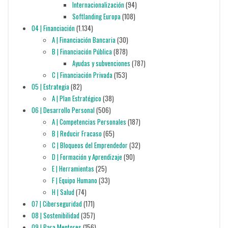
Internacionalización
(94)
Softlanding Europa
(108)
04 | Financiación
(1.134)
A | Financiación Bancaria
(30)
B | Financiación Pública
(878)
Ayudas y subvenciones
(787)
C | Financiación Privada
(153)
05 | Estrategia
(82)
A | Plan Estratégico
(38)
06 | Desarrollo Personal
(506)
A | Competencias Personales
(187)
B | Reducir Fracaso
(65)
C | Bloqueos del Emprendedor
(32)
D | Formación y Aprendizaje
(90)
E | Herramientas
(25)
F | Equipo Humano
(33)
H | Salud
(74)
07 | Ciberseguridad
(171)
08 | Sostenibilidad
(357)
09 | Para Mentores
(156)