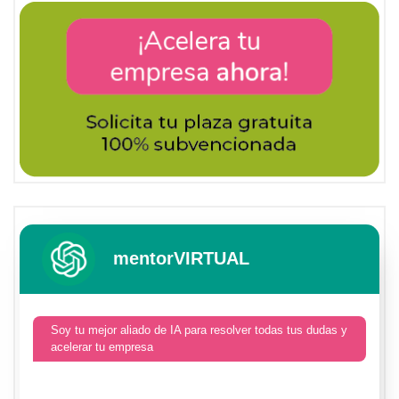
mentorVIRTUAL
Soy tu mejor aliado de IA para resolver todas tus dudas y
acelerar tu empresa