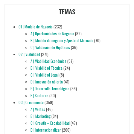
TEMAS
01 | Modelo de Negocio
(232)
A | Oportunidades de Negocio
(82)
B | Modelo de negocio y Ajuste al Mercado
(70)
C | Validación de Hipótesis
(36)
02 | Viabilidad
(271)
A | Viabilidad Económica
(57)
B | Viabilidad Técnica
(24)
C | Viabilidad Legal
(8)
D | Innovación abierta
(41)
E | Desarrollo Tecnológico
(36)
F | Sectores
(30)
03 | Crecimiento
(359)
A | Ventas
(46)
B | Marketing
(84)
C | Growth – Escalabilidad
(47)
D | Internacionalizar
(200)