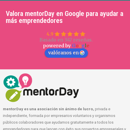
Valora mentorDay en Google para ayudar a
más emprendedores
4.9
Basado en 347 reseñas.
powered by
G
o
o
g
l
e
valóranos en
mentorDay es una asociación sin ánimo de lucro,
privada e
independiente, formada por empresarios voluntarios y organismos
públicos colaboradores que ayudamos gratuitamente a todos los
emprendedores para que lancen con éxito sus proyectos empresariales y