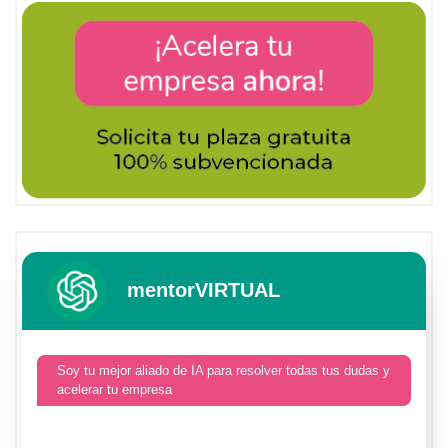
mentorVIRTUAL
Soy tu mejor aliado de IA para resolver todas tus dudas y
acelerar tu empresa