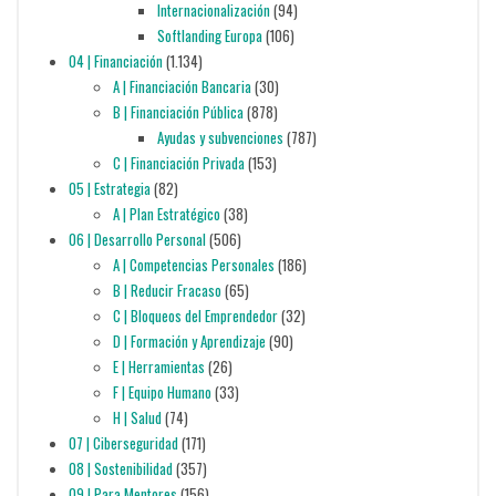
Internacionalización
(94)
Softlanding Europa
(106)
04 | Financiación
(1.134)
A | Financiación Bancaria
(30)
B | Financiación Pública
(878)
Ayudas y subvenciones
(787)
C | Financiación Privada
(153)
05 | Estrategia
(82)
A | Plan Estratégico
(38)
06 | Desarrollo Personal
(506)
A | Competencias Personales
(186)
B | Reducir Fracaso
(65)
C | Bloqueos del Emprendedor
(32)
D | Formación y Aprendizaje
(90)
E | Herramientas
(26)
F | Equipo Humano
(33)
H | Salud
(74)
07 | Ciberseguridad
(171)
08 | Sostenibilidad
(357)
09 | Para Mentores
(156)