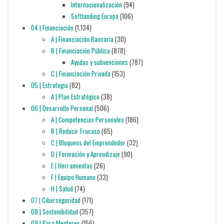
Internacionalización
(94)
Softlanding Europa
(106)
04 | Financiación
(1.134)
A | Financiación Bancaria
(30)
B | Financiación Pública
(878)
Ayudas y subvenciones
(787)
C | Financiación Privada
(153)
05 | Estrategia
(82)
A | Plan Estratégico
(38)
06 | Desarrollo Personal
(506)
A | Competencias Personales
(186)
B | Reducir Fracaso
(65)
C | Bloqueos del Emprendedor
(32)
D | Formación y Aprendizaje
(90)
E | Herramientas
(26)
F | Equipo Humano
(33)
H | Salud
(74)
07 | Ciberseguridad
(171)
08 | Sostenibilidad
(357)
09 | Para Mentores
(156)