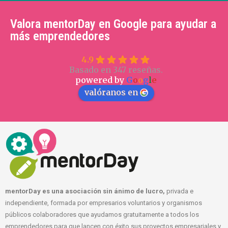
Valora mentorDay en Google para ayudar a
más emprendedores
4.9
Basado en 347 reseñas.
powered by
G
o
o
g
l
e
valóranos en
mentorDay es una asociación sin ánimo de lucro,
privada e
independiente, formada por empresarios voluntarios y organismos
públicos colaboradores que ayudamos gratuitamente a todos los
emprendedores para que lancen con éxito sus proyectos empresariales y