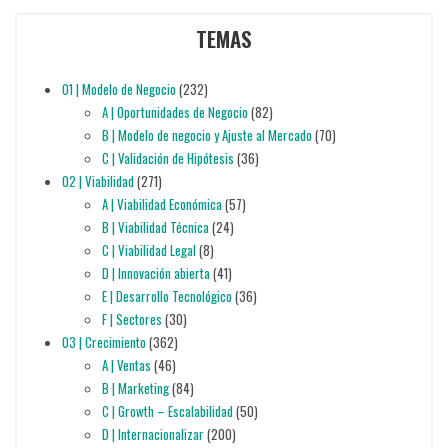
TEMAS
01 | Modelo de Negocio
(232)
A | Oportunidades de Negocio
(82)
B | Modelo de negocio y Ajuste al Mercado
(70)
C | Validación de Hipótesis
(36)
02 | Viabilidad
(271)
A | Viabilidad Económica
(57)
B | Viabilidad Técnica
(24)
C | Viabilidad Legal
(8)
D | Innovación abierta
(41)
E | Desarrollo Tecnológico
(36)
F | Sectores
(30)
03 | Crecimiento
(362)
A | Ventas
(46)
B | Marketing
(84)
C | Growth – Escalabilidad
(50)
D | Internacionalizar
(200)