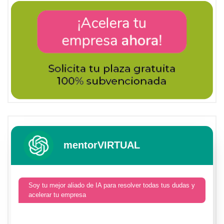
mentorVIRTUAL
Soy tu mejor aliado de IA para resolver todas tus dudas y
acelerar tu empresa