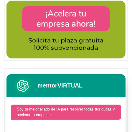
mentorVIRTUAL
Soy tu mejor aliado de IA para resolver todas tus dudas y
acelerar tu empresa