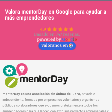
Valora mentorDay en Google para ayudar a
más emprendedores
4.9
Basado en 347 reseñas.
powered by
G
o
o
g
l
e
valóranos en
mentorDay es una asociación sin ánimo de lucro,
privada e
independiente, formada por empresarios voluntarios y organismos
públicos colaboradores que ayudamos gratuitamente a todos los
emprendedores para que lancen con éxito sus proyectos empresariales y