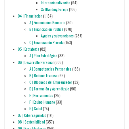
Internacionalización
(94)
Softlanding Europa
(106)
04 | Financiación
(1.134)
A | Financiación Bancaria
(30)
B | Financiación Pública
(878)
Ayudas y subvenciones
(787)
C | Financiación Privada
(153)
05 | Estrategia
(82)
A | Plan Estratégico
(38)
06 | Desarrollo Personal
(505)
A | Competencias Personales
(186)
B | Reducir Fracaso
(65)
C | Bloqueos del Emprendedor
(32)
D | Formación y Aprendizaje
(90)
E | Herramientas
(25)
F | Equipo Humano
(33)
H | Salud
(74)
07 | Ciberseguridad
(171)
08 | Sostenibilidad
(357)
09 | Para Mentores
(156)