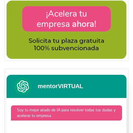
mentorVIRTUAL
Soy tu mejor aliado de IA para resolver todas tus dudas y
acelerar tu empresa