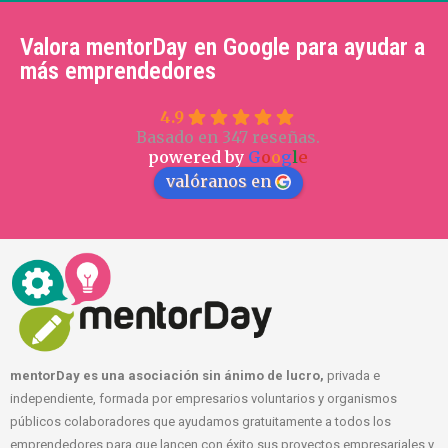
Valora mentorDay en Google para ayudar a
más emprendedores
4.9
Basado en 347 reseñas.
powered by
G
o
o
g
l
e
valóranos en
mentorDay es una asociación sin ánimo de lucro,
privada e
independiente, formada por empresarios voluntarios y organismos
públicos colaboradores que ayudamos gratuitamente a todos los
emprendedores para que lancen con éxito sus proyectos empresariales y