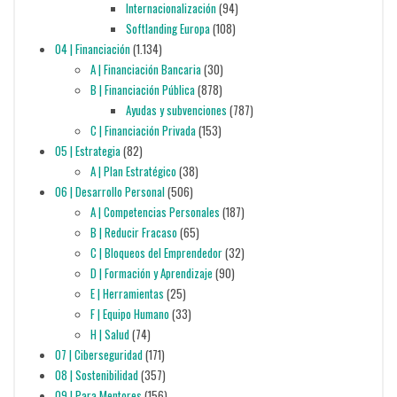
Internacionalización
(94)
Softlanding Europa
(108)
04 | Financiación
(1.134)
A | Financiación Bancaria
(30)
B | Financiación Pública
(878)
Ayudas y subvenciones
(787)
C | Financiación Privada
(153)
05 | Estrategia
(82)
A | Plan Estratégico
(38)
06 | Desarrollo Personal
(506)
A | Competencias Personales
(187)
B | Reducir Fracaso
(65)
C | Bloqueos del Emprendedor
(32)
D | Formación y Aprendizaje
(90)
E | Herramientas
(25)
F | Equipo Humano
(33)
H | Salud
(74)
07 | Ciberseguridad
(171)
08 | Sostenibilidad
(357)
09 | Para Mentores
(156)