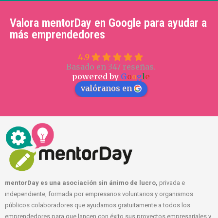
Valora mentorDay en Google para ayudar a
más emprendedores
4.9
Basado en 347 reseñas.
powered by
G
o
o
g
l
e
valóranos en
mentorDay es una asociación sin ánimo de lucro,
privada e
independiente, formada por empresarios voluntarios y organismos
públicos colaboradores que ayudamos gratuitamente a todos los
emprendedores para que lancen con éxito sus proyectos empresariales y