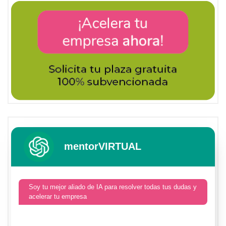
mentorVIRTUAL
Soy tu mejor aliado de IA para resolver todas tus dudas y
acelerar tu empresa