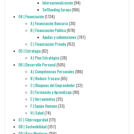
Internacionalización
(94)
Softlanding Europa
(106)
04 | Financiación
(1.134)
A | Financiación Bancaria
(30)
B | Financiación Pública
(878)
Ayudas y subvenciones
(787)
C | Financiación Privada
(153)
05 | Estrategia
(82)
A | Plan Estratégico
(38)
06 | Desarrollo Personal
(505)
A | Competencias Personales
(186)
B | Reducir Fracaso
(65)
C | Bloqueos del Emprendedor
(32)
D | Formación y Aprendizaje
(90)
E | Herramientas
(25)
F | Equipo Humano
(33)
H | Salud
(74)
07 | Ciberseguridad
(171)
08 | Sostenibilidad
(357)
09 | Para Mentores
(156)