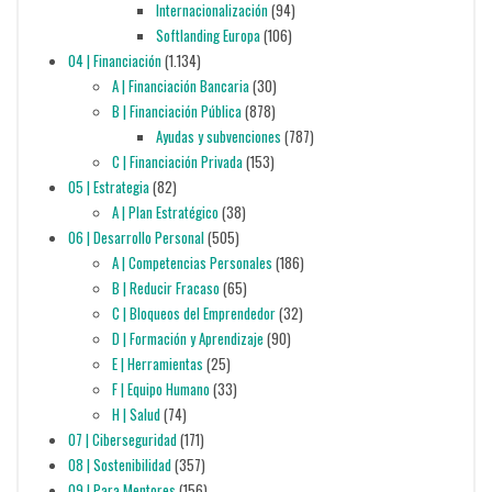
Internacionalización
(94)
Softlanding Europa
(106)
04 | Financiación
(1.134)
A | Financiación Bancaria
(30)
B | Financiación Pública
(878)
Ayudas y subvenciones
(787)
C | Financiación Privada
(153)
05 | Estrategia
(82)
A | Plan Estratégico
(38)
06 | Desarrollo Personal
(505)
A | Competencias Personales
(186)
B | Reducir Fracaso
(65)
C | Bloqueos del Emprendedor
(32)
D | Formación y Aprendizaje
(90)
E | Herramientas
(25)
F | Equipo Humano
(33)
H | Salud
(74)
07 | Ciberseguridad
(171)
08 | Sostenibilidad
(357)
09 | Para Mentores
(156)