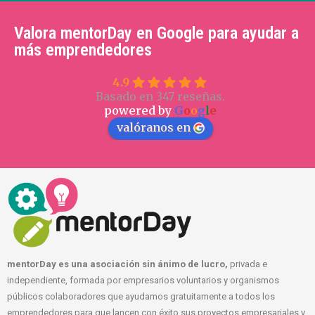
Valora mentorDay en Google para ayudar a
más emprendedores
4.9
Basado en 347 reseñas.
powered by
G
o
o
g
l
e
valóranos en
mentorDay es una asociación sin ánimo de lucro,
privada e
independiente, formada por empresarios voluntarios y organismos
públicos colaboradores que ayudamos gratuitamente a todos los
emprendedores para que lancen con éxito sus proyectos empresariales y