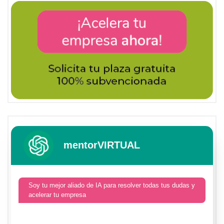
mentorVIRTUAL
Soy tu mejor aliado de IA para resolver todas tus dudas y
acelerar tu empresa