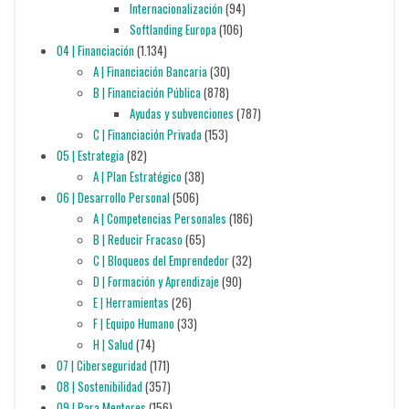
Internacionalización
(94)
Softlanding Europa
(106)
04 | Financiación
(1.134)
A | Financiación Bancaria
(30)
B | Financiación Pública
(878)
Ayudas y subvenciones
(787)
C | Financiación Privada
(153)
05 | Estrategia
(82)
A | Plan Estratégico
(38)
06 | Desarrollo Personal
(506)
A | Competencias Personales
(186)
B | Reducir Fracaso
(65)
C | Bloqueos del Emprendedor
(32)
D | Formación y Aprendizaje
(90)
E | Herramientas
(26)
F | Equipo Humano
(33)
H | Salud
(74)
07 | Ciberseguridad
(171)
08 | Sostenibilidad
(357)
09 | Para Mentores
(156)