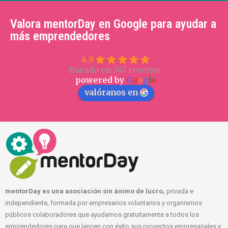
Valora mentorDay en Google para ayudar a
más emprendedores
4.9
Basado en 347 reseñas.
powered by
G
o
o
g
l
e
valóranos en
mentorDay es una asociación sin ánimo de lucro,
privada e
independiente, formada por empresarios voluntarios y organismos
públicos colaboradores que ayudamos gratuitamente a todos los
emprendedores para que lancen con éxito sus proyectos empresariales y