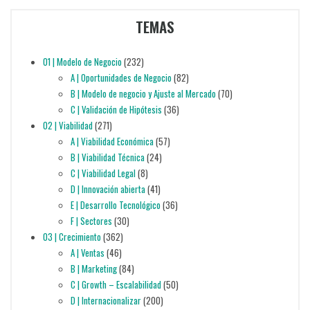
TEMAS
01 | Modelo de Negocio
(232)
A | Oportunidades de Negocio
(82)
B | Modelo de negocio y Ajuste al Mercado
(70)
C | Validación de Hipótesis
(36)
02 | Viabilidad
(271)
A | Viabilidad Económica
(57)
B | Viabilidad Técnica
(24)
C | Viabilidad Legal
(8)
D | Innovación abierta
(41)
E | Desarrollo Tecnológico
(36)
F | Sectores
(30)
03 | Crecimiento
(362)
A | Ventas
(46)
B | Marketing
(84)
C | Growth – Escalabilidad
(50)
D | Internacionalizar
(200)