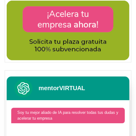
mentorVIRTUAL
Soy tu mejor aliado de IA para resolver todas tus dudas y
acelerar tu empresa