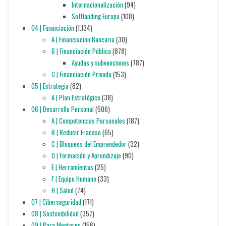
Internacionalización
(94)
Softlanding Europa
(108)
04 | Financiación
(1.134)
A | Financiación Bancaria
(30)
B | Financiación Pública
(878)
Ayudas y subvenciones
(787)
C | Financiación Privada
(153)
05 | Estrategia
(82)
A | Plan Estratégico
(38)
06 | Desarrollo Personal
(506)
A | Competencias Personales
(187)
B | Reducir Fracaso
(65)
C | Bloqueos del Emprendedor
(32)
D | Formación y Aprendizaje
(90)
E | Herramientas
(25)
F | Equipo Humano
(33)
H | Salud
(74)
07 | Ciberseguridad
(171)
08 | Sostenibilidad
(357)
09 | Para Mentores
(156)