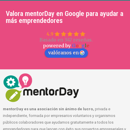
Valora mentorDay en Google para ayudar a
más emprendedores
4.9
Basado en 347 reseñas.
powered by
G
o
o
g
l
e
valóranos en
mentorDay es una asociación sin ánimo de lucro,
privada e
independiente, formada por empresarios voluntarios y organismos
públicos colaboradores que ayudamos gratuitamente a todos los
emprendedores para que lancen con éxito sus proyectos empresariales y