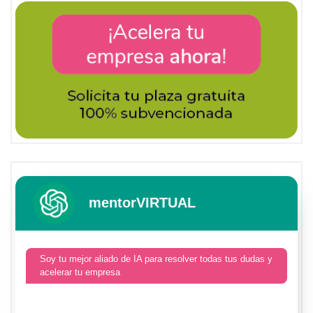
mentorVIRTUAL
Soy tu mejor aliado de IA para resolver todas tus dudas y
acelerar tu empresa