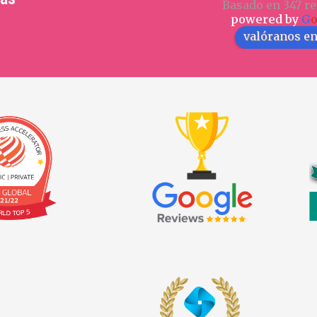
Basado en 347 re
powered by
G
valóranos e