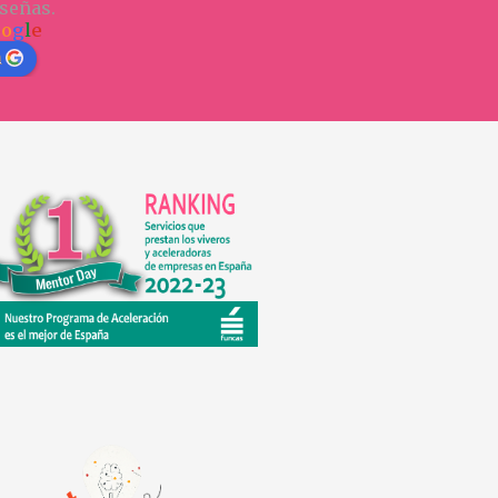
señas.
o
o
g
l
e
n