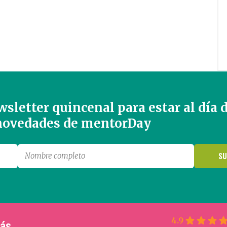
sletter quincenal para estar al día 
 novedades de mentorDay
4.9
más