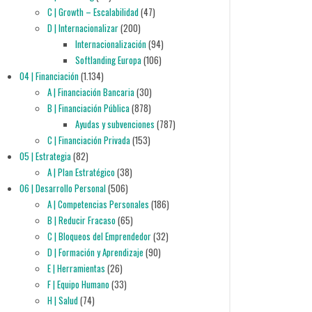
C | Growth – Escalabilidad
(47)
D | Internacionalizar
(200)
Internacionalización
(94)
Softlanding Europa
(106)
04 | Financiación
(1.134)
A | Financiación Bancaria
(30)
B | Financiación Pública
(878)
Ayudas y subvenciones
(787)
C | Financiación Privada
(153)
05 | Estrategia
(82)
A | Plan Estratégico
(38)
06 | Desarrollo Personal
(506)
A | Competencias Personales
(186)
B | Reducir Fracaso
(65)
C | Bloqueos del Emprendedor
(32)
D | Formación y Aprendizaje
(90)
E | Herramientas
(26)
F | Equipo Humano
(33)
H | Salud
(74)