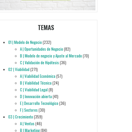
TEMAS
01 | Modelo de Negocio
(232)
A | Oportunidades de Negocio
(82)
B | Modelo de negocio y Ajuste al Mercado
(70)
C | Validación de Hipótesis
(36)
02 | Viabilidad
(271)
A | Viabilidad Económica
(57)
B | Viabilidad Técnica
(24)
C | Viabilidad Legal
(8)
D | Innovación abierta
(41)
E | Desarrollo Tecnológico
(36)
F | Sectores
(30)
03 | Crecimiento
(359)
A | Ventas
(46)
B | Marketing
(84)