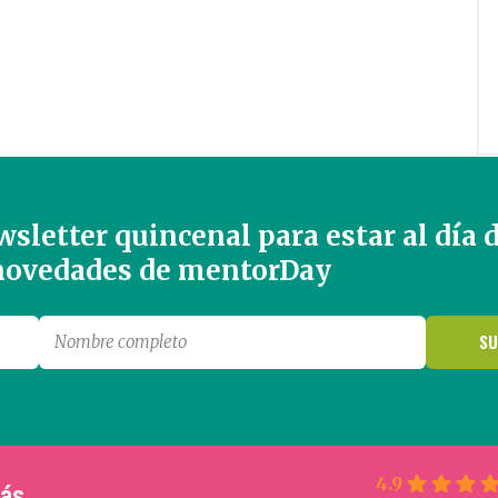
sletter quincenal para estar al día 
 novedades de mentorDay
4.9
más