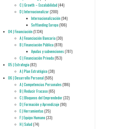
C | Growth – Escalabilidad
(44)
D | Internacionalizar
(200)
Internacionalización
(94)
Softlanding Europa
(106)
04 | Financiación
(1.134)
A | Financiación Bancaria
(30)
B | Financiación Pública
(878)
Ayudas y subvenciones
(787)
C | Financiación Privada
(153)
05 | Estrategia
(82)
A | Plan Estratégico
(38)
06 | Desarrollo Personal
(505)
A | Competencias Personales
(186)
B | Reducir Fracaso
(65)
C | Bloqueos del Emprendedor
(32)
D | Formación y Aprendizaje
(90)
E | Herramientas
(25)
F | Equipo Humano
(33)
H | Salud
(74)