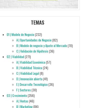
TEMAS
01 | Modelo de Negocio
(232)
A | Oportunidades de Negocio
(82)
B | Modelo de negocio y Ajuste al Mercado
(70)
C | Validación de Hipótesis
(36)
02 | Viabilidad
(271)
A | Viabilidad Económica
(57)
B | Viabilidad Técnica
(24)
C | Viabilidad Legal
(8)
D | Innovación abierta
(41)
E | Desarrollo Tecnológico
(36)
F | Sectores
(30)
03 | Crecimiento
(356)
A | Ventas
(46)
B | Marketing
(84)