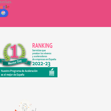
señas.
o
o
g
l
e
n