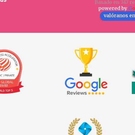
Basado en 347 re
powered by
G
valóranos e