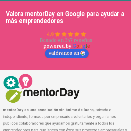
Valora mentorDay en Google para ayudar a
más emprendedores
4.9
Basado en 347 reseñas.
powered by
G
o
o
g
l
e
valóranos en
mentorDay es una asociación sin ánimo de lucro,
privada e
independiente, formada por empresarios voluntarios y organismos
públicos colaboradores que ayudamos gratuitamente a todos los
emprendedores para que lancen con éxito sus proyectos empresariales y