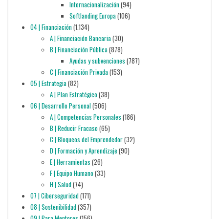
Internacionalización
(94)
Softlanding Europa
(106)
04 | Financiación
(1.134)
A | Financiación Bancaria
(30)
B | Financiación Pública
(878)
Ayudas y subvenciones
(787)
C | Financiación Privada
(153)
05 | Estrategia
(82)
A | Plan Estratégico
(38)
06 | Desarrollo Personal
(506)
A | Competencias Personales
(186)
B | Reducir Fracaso
(65)
C | Bloqueos del Emprendedor
(32)
D | Formación y Aprendizaje
(90)
E | Herramientas
(26)
F | Equipo Humano
(33)
H | Salud
(74)
07 | Ciberseguridad
(171)
08 | Sostenibilidad
(357)
09 | Para Mentores
(156)