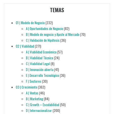
TEMAS
01 | Modelo de Negocio
(232)
A | Oportunidades de Negocio
(82)
B | Modelo de negocio y Ajuste al Mercado
(70)
C | Validación de Hipótesis
(36)
02 | Viabilidad
(271)
A | Viabilidad Económica
(57)
B | Viabilidad Técnica
(24)
C | Viabilidad Legal
(8)
D | Innovación abierta
(41)
E | Desarrollo Tecnológico
(36)
F | Sectores
(30)
03 | Crecimiento
(362)
A | Ventas
(46)
B | Marketing
(84)
C | Growth – Escalabilidad
(50)
D | Internacionalizar
(200)