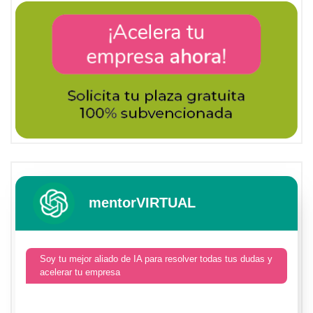
mentorVIRTUAL
Soy tu mejor aliado de IA para resolver todas tus dudas y
acelerar tu empresa