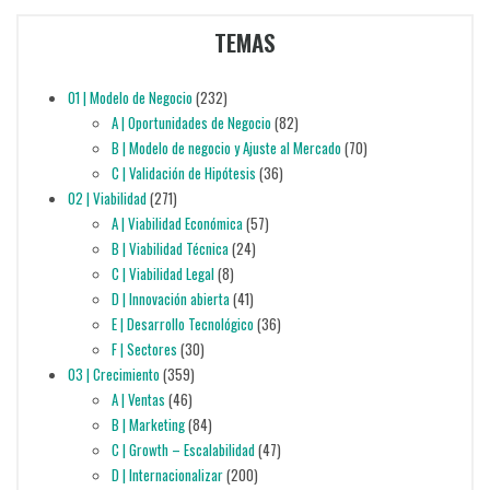
TEMAS
01 | Modelo de Negocio
(232)
A | Oportunidades de Negocio
(82)
B | Modelo de negocio y Ajuste al Mercado
(70)
C | Validación de Hipótesis
(36)
02 | Viabilidad
(271)
A | Viabilidad Económica
(57)
B | Viabilidad Técnica
(24)
C | Viabilidad Legal
(8)
D | Innovación abierta
(41)
E | Desarrollo Tecnológico
(36)
F | Sectores
(30)
03 | Crecimiento
(359)
A | Ventas
(46)
B | Marketing
(84)
C | Growth – Escalabilidad
(47)
D | Internacionalizar
(200)