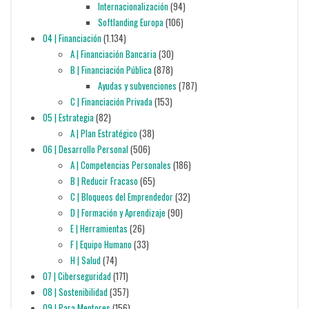
Internacionalización
(94)
Softlanding Europa
(106)
04 | Financiación
(1.134)
A | Financiación Bancaria
(30)
B | Financiación Pública
(878)
Ayudas y subvenciones
(787)
C | Financiación Privada
(153)
05 | Estrategia
(82)
A | Plan Estratégico
(38)
06 | Desarrollo Personal
(506)
A | Competencias Personales
(186)
B | Reducir Fracaso
(65)
C | Bloqueos del Emprendedor
(32)
D | Formación y Aprendizaje
(90)
E | Herramientas
(26)
F | Equipo Humano
(33)
H | Salud
(74)
07 | Ciberseguridad
(171)
08 | Sostenibilidad
(357)
09 | Para Mentores
(156)