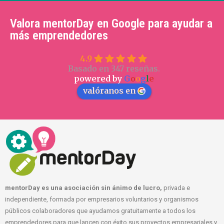
Valora mentorDay en Google para ayudar a
más emprendedores
4.9
Basado en 347 reseñas.
powered by
G
o
o
g
l
e
valóranos en
mentorDay es una asociación sin ánimo de lucro,
privada e
independiente, formada por empresarios voluntarios y organismos
públicos colaboradores que ayudamos gratuitamente a todos los
emprendedores para que lancen con éxito sus proyectos empresariales y