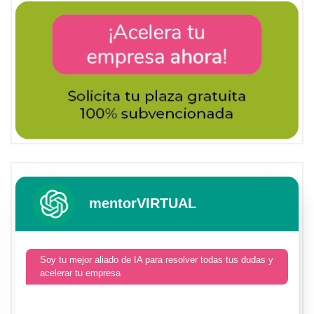
mentorVIRTUAL
Soy tu mejor aliado de IA para resolver todas tus dudas y
acelerar tu empresa