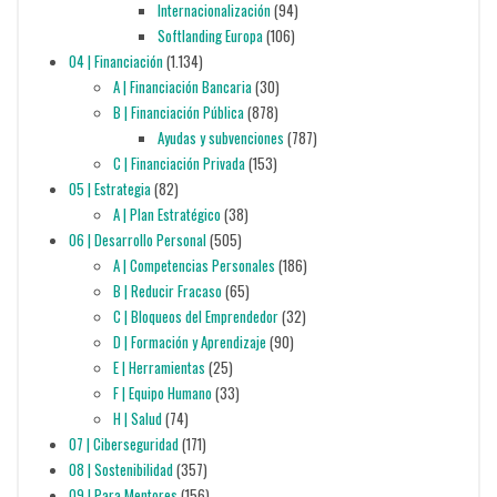
Internacionalización
(94)
Softlanding Europa
(106)
04 | Financiación
(1.134)
A | Financiación Bancaria
(30)
B | Financiación Pública
(878)
Ayudas y subvenciones
(787)
C | Financiación Privada
(153)
05 | Estrategia
(82)
A | Plan Estratégico
(38)
06 | Desarrollo Personal
(505)
A | Competencias Personales
(186)
B | Reducir Fracaso
(65)
C | Bloqueos del Emprendedor
(32)
D | Formación y Aprendizaje
(90)
E | Herramientas
(25)
F | Equipo Humano
(33)
H | Salud
(74)
07 | Ciberseguridad
(171)
08 | Sostenibilidad
(357)
09 | Para Mentores
(156)