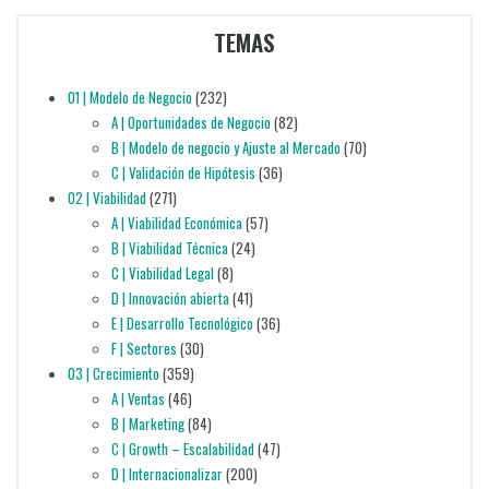
TEMAS
01 | Modelo de Negocio
(232)
A | Oportunidades de Negocio
(82)
B | Modelo de negocio y Ajuste al Mercado
(70)
C | Validación de Hipótesis
(36)
02 | Viabilidad
(271)
A | Viabilidad Económica
(57)
B | Viabilidad Técnica
(24)
C | Viabilidad Legal
(8)
D | Innovación abierta
(41)
E | Desarrollo Tecnológico
(36)
F | Sectores
(30)
03 | Crecimiento
(359)
A | Ventas
(46)
B | Marketing
(84)
C | Growth – Escalabilidad
(47)
D | Internacionalizar
(200)