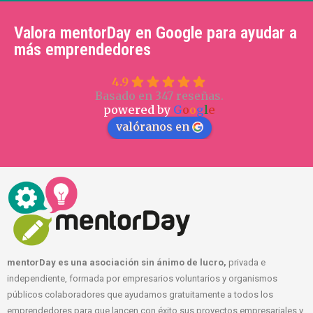
Valora mentorDay en Google para ayudar a
más emprendedores
4.9
Basado en 347 reseñas.
powered by
G
o
o
g
l
e
valóranos en
mentorDay es una asociación sin ánimo de lucro,
privada e
independiente, formada por empresarios voluntarios y organismos
públicos colaboradores que ayudamos gratuitamente a todos los
emprendedores para que lancen con éxito sus proyectos empresariales y