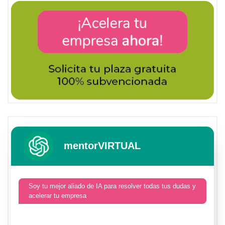
mentorVIRTUAL
Soy tu mejor aliado de IA para resolver todas tus dudas y
acelerar tu empresa