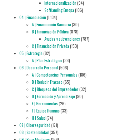
Internacionalización
(94)
Softlanding Europa
(106)
04 | Financiación
(1.134)
A | Financiación Bancaria
(30)
B | Financiación Pública
(878)
Ayudas y subvenciones
(787)
C | Financiación Privada
(153)
05 | Estrategia
(82)
A | Plan Estratégico
(38)
06 | Desarrollo Personal
(506)
A | Competencias Personales
(186)
B | Reducir Fracaso
(65)
C | Bloqueos del Emprendedor
(32)
D | Formación y Aprendizaje
(90)
E | Herramientas
(26)
F | Equipo Humano
(33)
H | Salud
(74)
07 | Ciberseguridad
(171)
08 | Sostenibilidad
(357)
09 | Para Mentores
(156)