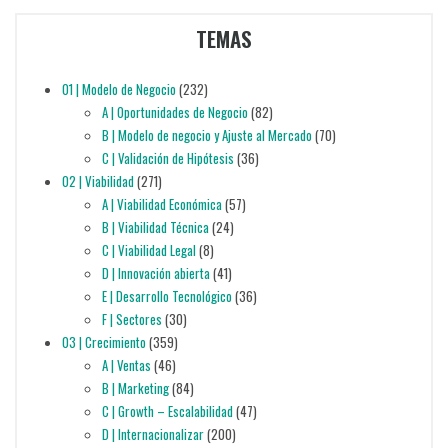
TEMAS
01 | Modelo de Negocio
(232)
A | Oportunidades de Negocio
(82)
B | Modelo de negocio y Ajuste al Mercado
(70)
C | Validación de Hipótesis
(36)
02 | Viabilidad
(271)
A | Viabilidad Económica
(57)
B | Viabilidad Técnica
(24)
C | Viabilidad Legal
(8)
D | Innovación abierta
(41)
E | Desarrollo Tecnológico
(36)
F | Sectores
(30)
03 | Crecimiento
(359)
A | Ventas
(46)
B | Marketing
(84)
C | Growth – Escalabilidad
(47)
D | Internacionalizar
(200)