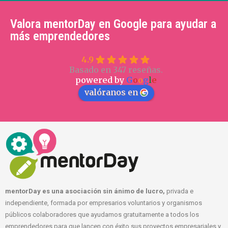
Valora mentorDay en Google para ayudar a
más emprendedores
4.9
Basado en 347 reseñas.
powered by
G
o
o
g
l
e
valóranos en
mentorDay es una asociación sin ánimo de lucro,
privada e
independiente, formada por empresarios voluntarios y organismos
públicos colaboradores que ayudamos gratuitamente a todos los
emprendedores para que lancen con éxito sus proyectos empresariales y