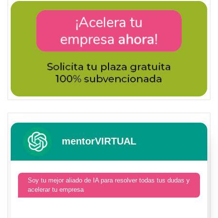
mentorVIRTUAL
Soy tu mejor aliado de IA para resolver todas tus dudas y
acelerar tu empresa