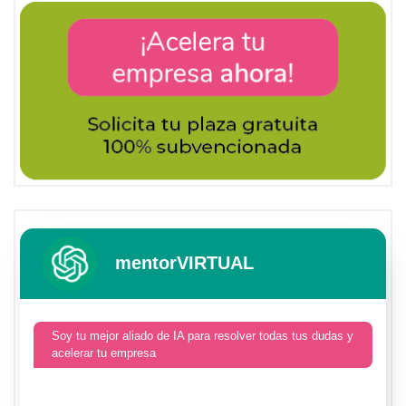
mentorVIRTUAL
Soy tu mejor aliado de IA para resolver todas tus dudas y
acelerar tu empresa