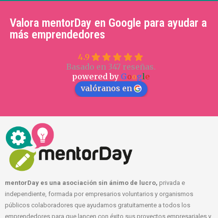
Valora mentorDay en Google para ayudar a
más emprendedores
4.9
Basado en 347 reseñas.
powered by
G
o
o
g
l
e
valóranos en
mentorDay es una asociación sin ánimo de lucro,
privada e
independiente, formada por empresarios voluntarios y organismos
públicos colaboradores que ayudamos gratuitamente a todos los
emprendedores para que lancen con éxito sus proyectos empresariales y