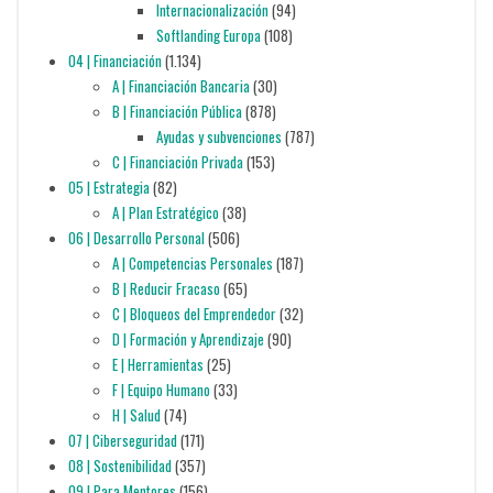
Internacionalización
(94)
Softlanding Europa
(108)
04 | Financiación
(1.134)
A | Financiación Bancaria
(30)
B | Financiación Pública
(878)
Ayudas y subvenciones
(787)
C | Financiación Privada
(153)
05 | Estrategia
(82)
A | Plan Estratégico
(38)
06 | Desarrollo Personal
(506)
A | Competencias Personales
(187)
B | Reducir Fracaso
(65)
C | Bloqueos del Emprendedor
(32)
D | Formación y Aprendizaje
(90)
E | Herramientas
(25)
F | Equipo Humano
(33)
H | Salud
(74)
07 | Ciberseguridad
(171)
08 | Sostenibilidad
(357)
09 | Para Mentores
(156)