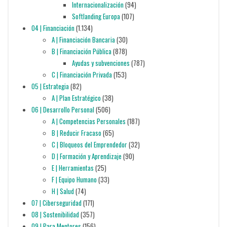
Internacionalización
(94)
Softlanding Europa
(107)
04 | Financiación
(1.134)
A | Financiación Bancaria
(30)
B | Financiación Pública
(878)
Ayudas y subvenciones
(787)
C | Financiación Privada
(153)
05 | Estrategia
(82)
A | Plan Estratégico
(38)
06 | Desarrollo Personal
(506)
A | Competencias Personales
(187)
B | Reducir Fracaso
(65)
C | Bloqueos del Emprendedor
(32)
D | Formación y Aprendizaje
(90)
E | Herramientas
(25)
F | Equipo Humano
(33)
H | Salud
(74)
07 | Ciberseguridad
(171)
08 | Sostenibilidad
(357)
09 | Para Mentores
(156)