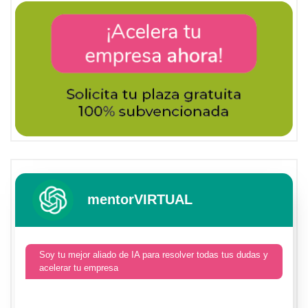
mentorVIRTUAL
Soy tu mejor aliado de IA para resolver todas tus dudas y
acelerar tu empresa