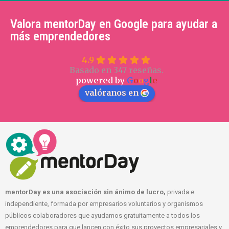
Valora mentorDay en Google para ayudar a
más emprendedores
4.9
Basado en 347 reseñas.
powered by
G
o
o
g
l
e
valóranos en
mentorDay es una asociación sin ánimo de lucro,
privada e
independiente, formada por empresarios voluntarios y organismos
públicos colaboradores que ayudamos gratuitamente a todos los
emprendedores para que lancen con éxito sus proyectos empresariales y