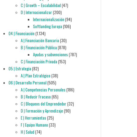
C | Growth – Escalabilidad
(47)
D | Internacionalizar
(200)
Internacionalización
(94)
Softlanding Europa
(106)
04 | Financiación
(1.134)
A | Financiación Bancaria
(30)
B | Financiación Pública
(878)
Ayudas y subvenciones
(787)
C | Financiación Privada
(153)
05 | Estrategia
(82)
A | Plan Estratégico
(38)
06 | Desarrollo Personal
(505)
A | Competencias Personales
(186)
B | Reducir Fracaso
(65)
C | Bloqueos del Emprendedor
(32)
D | Formación y Aprendizaje
(90)
E | Herramientas
(25)
F | Equipo Humano
(33)
H | Salud
(74)