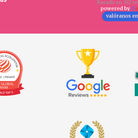
Basado en 347 re
powered by
G
valóranos e