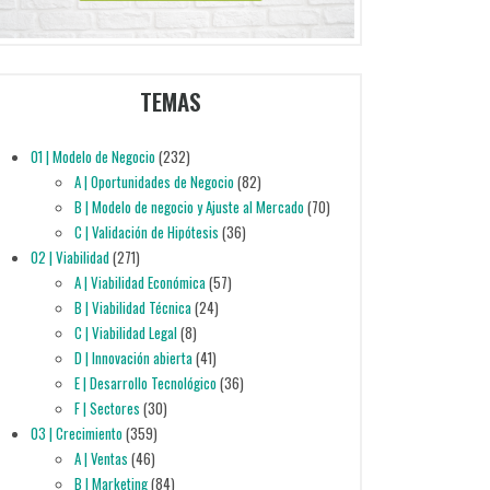
TEMAS
01 | Modelo de Negocio
(232)
A | Oportunidades de Negocio
(82)
B | Modelo de negocio y Ajuste al Mercado
(70)
C | Validación de Hipótesis
(36)
02 | Viabilidad
(271)
A | Viabilidad Económica
(57)
B | Viabilidad Técnica
(24)
C | Viabilidad Legal
(8)
D | Innovación abierta
(41)
E | Desarrollo Tecnológico
(36)
F | Sectores
(30)
03 | Crecimiento
(359)
A | Ventas
(46)
B | Marketing
(84)