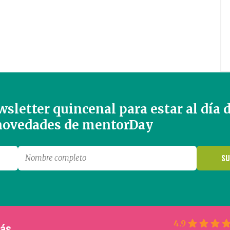
sletter quincenal para estar al día 
 novedades de mentorDay
4.9
más