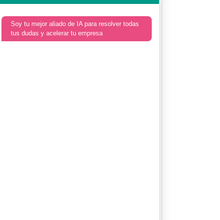
Soy tu mejor aliado de IA para resolver todas
tus dudas y acelerar tu empresa