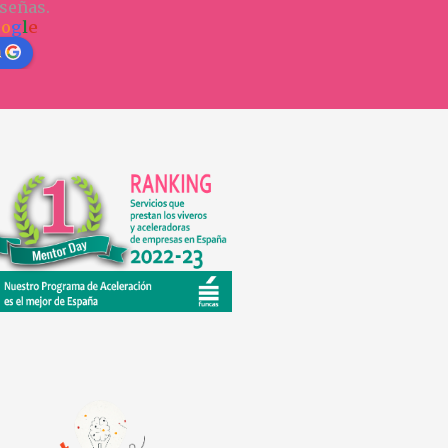
señas.
o
o
g
l
e
n