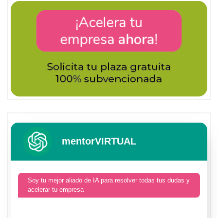
mentorVIRTUAL
Soy tu mejor aliado de IA para resolver todas tus dudas y
acelerar tu empresa