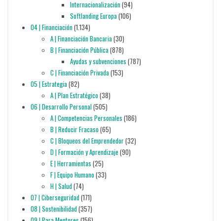
Internacionalización
(94)
Softlanding Europa
(106)
04 | Financiación
(1.134)
A | Financiación Bancaria
(30)
B | Financiación Pública
(878)
Ayudas y subvenciones
(787)
C | Financiación Privada
(153)
05 | Estrategia
(82)
A | Plan Estratégico
(38)
06 | Desarrollo Personal
(505)
A | Competencias Personales
(186)
B | Reducir Fracaso
(65)
C | Bloqueos del Emprendedor
(32)
D | Formación y Aprendizaje
(90)
E | Herramientas
(25)
F | Equipo Humano
(33)
H | Salud
(74)
07 | Ciberseguridad
(171)
08 | Sostenibilidad
(357)
09 | Para Mentores
(156)