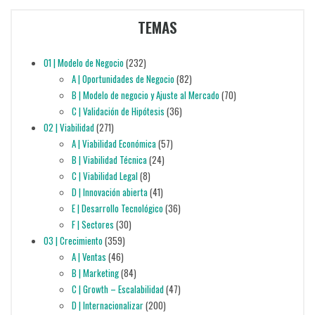
TEMAS
01 | Modelo de Negocio
(232)
A | Oportunidades de Negocio
(82)
B | Modelo de negocio y Ajuste al Mercado
(70)
C | Validación de Hipótesis
(36)
02 | Viabilidad
(271)
A | Viabilidad Económica
(57)
B | Viabilidad Técnica
(24)
C | Viabilidad Legal
(8)
D | Innovación abierta
(41)
E | Desarrollo Tecnológico
(36)
F | Sectores
(30)
03 | Crecimiento
(359)
A | Ventas
(46)
B | Marketing
(84)
C | Growth – Escalabilidad
(47)
D | Internacionalizar
(200)