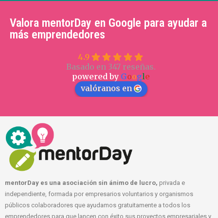
Valora mentorDay en Google para ayudar a
más emprendedores
4.9
Basado en 347 reseñas.
powered by
G
o
o
g
l
e
valóranos en
mentorDay es una asociación sin ánimo de lucro,
privada e
independiente, formada por empresarios voluntarios y organismos
públicos colaboradores que ayudamos gratuitamente a todos los
emprendedores para que lancen con éxito sus proyectos empresariales y