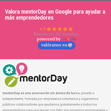
Valora mentorDay en Google para ayudar a
más emprendedores
4.9
Basado en 347 reseñas.
powered by
G
o
o
g
l
e
valóranos en
mentorDay es una asociación sin ánimo de lucro,
privada e
independiente, formada por empresarios voluntarios y organismos
públicos colaboradores que ayudamos gratuitamente a todos los
emprendedores para que lancen con éxito sus proyectos empresariales y