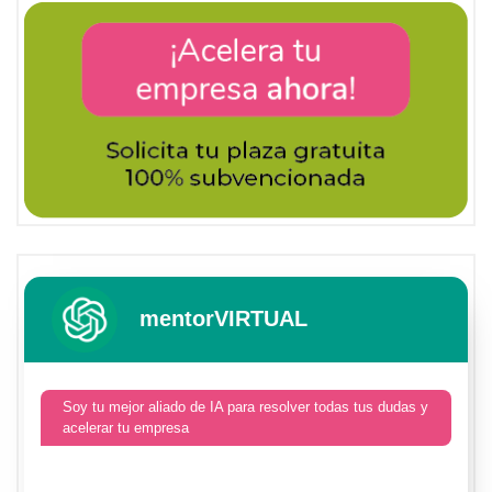
mentorVIRTUAL
Soy tu mejor aliado de IA para resolver todas tus dudas y
acelerar tu empresa