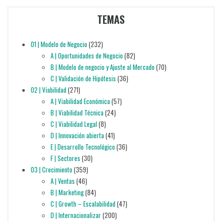
TEMAS
01 | Modelo de Negocio
(232)
A | Oportunidades de Negocio
(82)
B | Modelo de negocio y Ajuste al Mercado
(70)
C | Validación de Hipótesis
(36)
02 | Viabilidad
(271)
A | Viabilidad Económica
(57)
B | Viabilidad Técnica
(24)
C | Viabilidad Legal
(8)
D | Innovación abierta
(41)
E | Desarrollo Tecnológico
(36)
F | Sectores
(30)
03 | Crecimiento
(359)
A | Ventas
(46)
B | Marketing
(84)
C | Growth – Escalabilidad
(47)
D | Internacionalizar
(200)