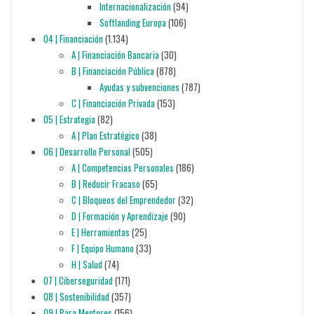
Internacionalización
(94)
Softlanding Europa
(106)
04 | Financiación
(1.134)
A | Financiación Bancaria
(30)
B | Financiación Pública
(878)
Ayudas y subvenciones
(787)
C | Financiación Privada
(153)
05 | Estrategia
(82)
A | Plan Estratégico
(38)
06 | Desarrollo Personal
(505)
A | Competencias Personales
(186)
B | Reducir Fracaso
(65)
C | Bloqueos del Emprendedor
(32)
D | Formación y Aprendizaje
(90)
E | Herramientas
(25)
F | Equipo Humano
(33)
H | Salud
(74)
07 | Ciberseguridad
(171)
08 | Sostenibilidad
(357)
09 | Para Mentores
(156)