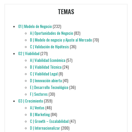
TEMAS
01 | Modelo de Negocio
(232)
A | Oportunidades de Negocio
(82)
B | Modelo de negocio y Ajuste al Mercado
(70)
C | Validación de Hipótesis
(36)
02 | Viabilidad
(271)
A | Viabilidad Económica
(57)
B | Viabilidad Técnica
(24)
C | Viabilidad Legal
(8)
D | Innovación abierta
(41)
E | Desarrollo Tecnológico
(36)
F | Sectores
(30)
03 | Crecimiento
(359)
A | Ventas
(46)
B | Marketing
(84)
C | Growth – Escalabilidad
(47)
D | Internacionalizar
(200)