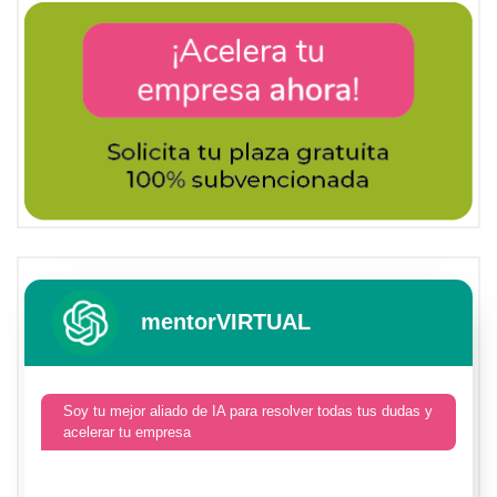
mentorVIRTUAL
Soy tu mejor aliado de IA para resolver todas tus dudas y
acelerar tu empresa