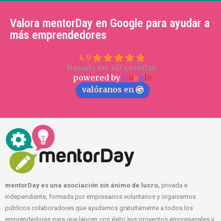
Valora mentorDay en Google para ayudar a
más emprendedores
4.9
Basado en 347 reseñas.
powered by
G
o
o
g
l
e
valóranos en
mentorDay es una asociación sin ánimo de lucro,
privada e
independiente, formada por empresarios voluntarios y organismos
públicos colaboradores que ayudamos gratuitamente a todos los
emprendedores para que lancen con éxito sus proyectos empresariales y