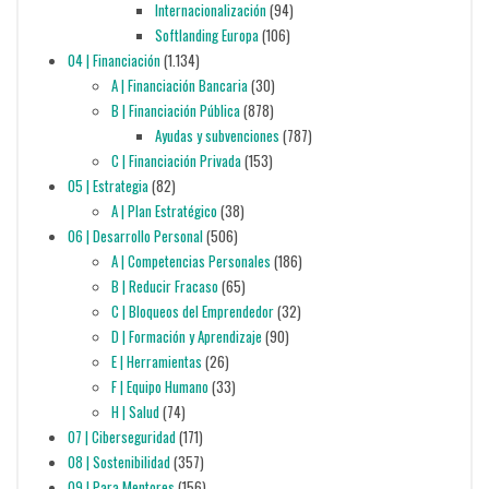
Internacionalización
(94)
Softlanding Europa
(106)
04 | Financiación
(1.134)
A | Financiación Bancaria
(30)
B | Financiación Pública
(878)
Ayudas y subvenciones
(787)
C | Financiación Privada
(153)
05 | Estrategia
(82)
A | Plan Estratégico
(38)
06 | Desarrollo Personal
(506)
A | Competencias Personales
(186)
B | Reducir Fracaso
(65)
C | Bloqueos del Emprendedor
(32)
D | Formación y Aprendizaje
(90)
E | Herramientas
(26)
F | Equipo Humano
(33)
H | Salud
(74)
07 | Ciberseguridad
(171)
08 | Sostenibilidad
(357)
09 | Para Mentores
(156)