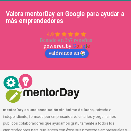
Valora mentorDay en Google para ayudar a
más emprendedores
4.9
Basado en 347 reseñas.
powered by
G
o
o
g
l
e
valóranos en
mentorDay es una asociación sin ánimo de lucro,
privada e
independiente, formada por empresarios voluntarios y organismos
públicos colaboradores que ayudamos gratuitamente a todos los
emprendedores para que lancen con éxito sus proyectos empresariales y