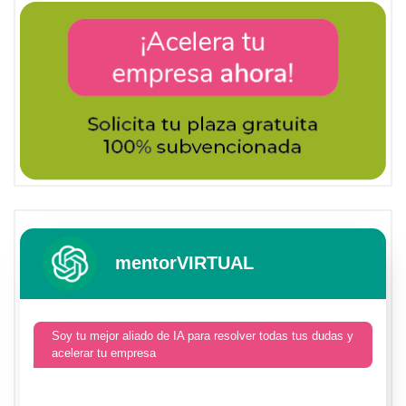
mentorVIRTUAL
Soy tu mejor aliado de IA para resolver todas tus dudas y
acelerar tu empresa