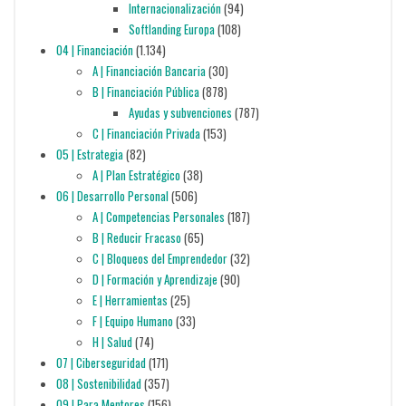
Internacionalización
(94)
Softlanding Europa
(108)
04 | Financiación
(1.134)
A | Financiación Bancaria
(30)
B | Financiación Pública
(878)
Ayudas y subvenciones
(787)
C | Financiación Privada
(153)
05 | Estrategia
(82)
A | Plan Estratégico
(38)
06 | Desarrollo Personal
(506)
A | Competencias Personales
(187)
B | Reducir Fracaso
(65)
C | Bloqueos del Emprendedor
(32)
D | Formación y Aprendizaje
(90)
E | Herramientas
(25)
F | Equipo Humano
(33)
H | Salud
(74)
07 | Ciberseguridad
(171)
08 | Sostenibilidad
(357)
09 | Para Mentores
(156)