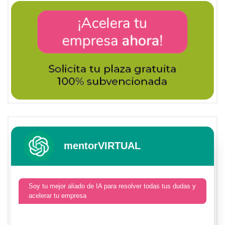
mentorVIRTUAL
Soy tu mejor aliado de IA para resolver todas tus dudas y
acelerar tu empresa