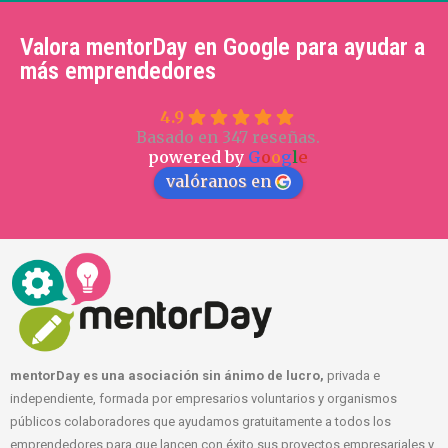
Valora mentorDay en Google para ayudar a
más emprendedores
4.9
Basado en 347 reseñas.
powered by
G
o
o
g
l
e
valóranos en
mentorDay es una asociación sin ánimo de lucro,
privada e
independiente, formada por empresarios voluntarios y organismos
públicos colaboradores que ayudamos gratuitamente a todos los
emprendedores para que lancen con éxito sus proyectos empresariales y