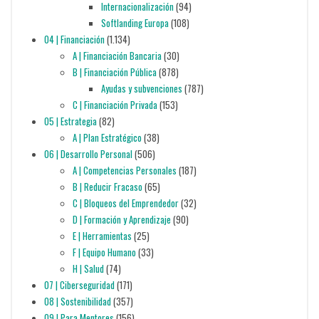
Internacionalización
(94)
Softlanding Europa
(108)
04 | Financiación
(1.134)
A | Financiación Bancaria
(30)
B | Financiación Pública
(878)
Ayudas y subvenciones
(787)
C | Financiación Privada
(153)
05 | Estrategia
(82)
A | Plan Estratégico
(38)
06 | Desarrollo Personal
(506)
A | Competencias Personales
(187)
B | Reducir Fracaso
(65)
C | Bloqueos del Emprendedor
(32)
D | Formación y Aprendizaje
(90)
E | Herramientas
(25)
F | Equipo Humano
(33)
H | Salud
(74)
07 | Ciberseguridad
(171)
08 | Sostenibilidad
(357)
09 | Para Mentores
(156)